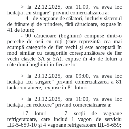
> la 22.12.2025, ora 11.00, va avea loc
licitaţia „cu strigare” privind comercializarea a:
- 41 de vagoane de călători, inclusiv sistemul
de frânare și de prindere, fără cărucioare, expuse în
41 de loturi;
- 90 cărucioare (boghiuri) compuse dintr-o
pereche de osii cu roți (care reprezintă cea mai
scumpă categorie de fier vechi și este acceptată în
mod similar cu categoriile corespunzătoare de fier
vechi clasele 3A și 5A), expuse în 45 de loturi a
câte două boghiuri în fiecare lot.
> la 23.12.2025, ora 09:00, va avea loc
licitaţia „cu strigare” privind comercializarea
a 81
tank-containere, expuse în 81 loturi.
> la 23.12.2025, ora 11:00, va avea loc
licitaţia „cu reducere” privind comercializarea a:
-17 loturi - 17 secții de vagoane
refrigeratoare, care includ 1 vagon de serviciu
ЦБ-5-659-10 și 4 vagoane refrigeratoare ЦБ-5-659;