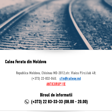
Calea Ferata din Moldova
Republica Moldova, Chisinau MD-2012,str. Vlaicu Pîrcălab 48;
(+373) 22-832-040;
cfm@railway.md
ANTICORUPȚIE
Biroul de informatii
(+373) 22 83-33-33 (08.00 - 20.00)