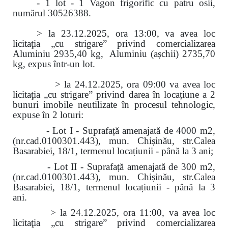
- 1 lot - 1 Vagon frigorific cu patru osii,
numărul 30526388.
> la 23.12.2025, ora 13:00, va avea loc
licitaţia „cu strigare” privind comercializarea
Aluminiu 2935,40 kg, Aluminiu (așchii) 2735,70
kg, expus într-un lot.
> la 24.12.2025, ora 09:00 va avea loc
licitaţia „cu strigare” privind darea în locațiune a 2
bunuri imobile neutilizate în procesul tehnologic,
expuse în 2 loturi:
- Lot I - Suprafață amenajată de 4000 m2,
(nr.cad.0100301.443), mun. Chișinău, str.Calea
Basarabiei, 18/1, termenul locațiunii - până la 3 ani;
- Lot II - Suprafață amenajată de 300 m2,
(nr.cad.0100301.443), mun. Chișinău, str.Calea
Basarabiei, 18/1, termenul locațiunii - până la 3
ani.
> la 24.12.2025, ora 11:00, va avea loc
licitaţia „cu strigare” privind comercializarea