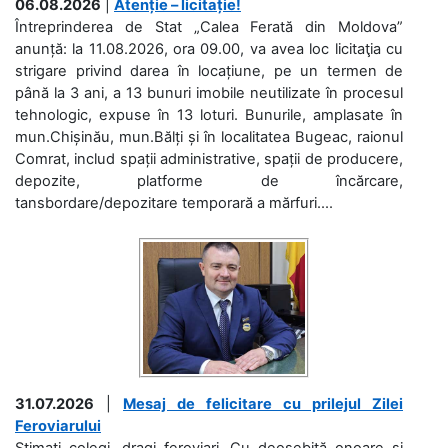
06.08.2026
|
Atenție – licitație!
Întreprinderea de Stat „Calea Ferată din Moldova”
anunță: la 11.08.2026, ora 09.00, va avea loc licitaţia cu
strigare privind darea în locațiune, pe un termen de
până la 3 ani, a 13 bunuri imobile neutilizate în procesul
tehnologic, expuse în 13 loturi. Bunurile, amplasate în
mun.Chișinău, mun.Bălți și în localitatea Bugeac, raionul
Comrat, includ spații administrative, spații de producere,
depozite, platforme de încărcare,
tansbordare/depozitare temporară a mărfuri....
31.07.2026
|
Mesaj de felicitare cu prilejul Zilei
Feroviarului
Stimați colegi, dragi feroviari, Cu deosebită onoare și