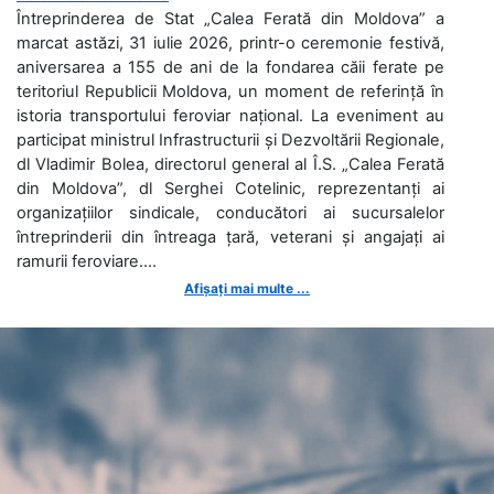
Întreprinderea de Stat „Calea Ferată din Moldova” a
marcat astăzi, 31 iulie 2026, printr-o ceremonie festivă,
aniversarea a 155 de ani de la fondarea căii ferate pe
teritoriul Republicii Moldova, un moment de referință în
istoria transportului feroviar național. La eveniment au
participat ministrul Infrastructurii și Dezvoltării Regionale,
dl Vladimir Bolea, directorul general al Î.S. „Calea Ferată
din Moldova”, dl Serghei Cotelinic, reprezentanți ai
organizațiilor sindicale, conducători ai sucursalelor
întreprinderii din întreaga țară, veterani și angajați ai
ramurii feroviare....
Afișați mai multe ...