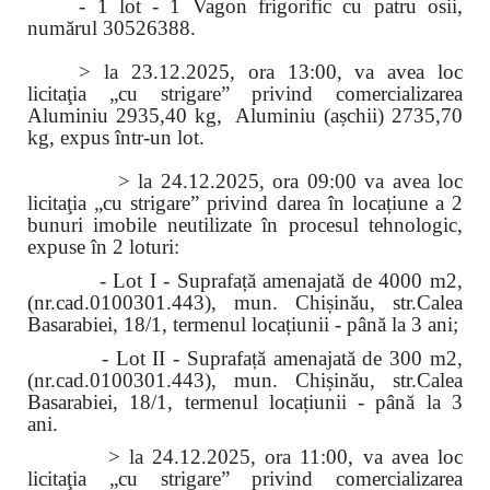
- 1 lot - 1 Vagon frigorific cu patru osii,
numărul 30526388.
> la 23.12.2025, ora 13:00, va avea loc
licitaţia „cu strigare” privind comercializarea
Aluminiu 2935,40 kg, Aluminiu (așchii) 2735,70
kg, expus într-un lot.
> la 24.12.2025, ora 09:00 va avea loc
licitaţia „cu strigare” privind darea în locațiune a 2
bunuri imobile neutilizate în procesul tehnologic,
expuse în 2 loturi:
- Lot I - Suprafață amenajată de 4000 m2,
(nr.cad.0100301.443), mun. Chișinău, str.Calea
Basarabiei, 18/1, termenul locațiunii - până la 3 ani;
- Lot II - Suprafață amenajată de 300 m2,
(nr.cad.0100301.443), mun. Chișinău, str.Calea
Basarabiei, 18/1, termenul locațiunii - până la 3
ani.
> la 24.12.2025, ora 11:00, va avea loc
licitaţia „cu strigare” privind comercializarea