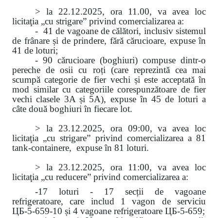
> la 22.12.2025, ora 11.00, va avea loc
licitaţia „cu strigare” privind comercializarea a:
- 41 de vagoane de călători, inclusiv sistemul
de frânare și de prindere, fără cărucioare, expuse în
41 de loturi;
- 90 cărucioare (boghiuri) compuse dintr-o
pereche de osii cu roți (care reprezintă cea mai
scumpă categorie de fier vechi și este acceptată în
mod similar cu categoriile corespunzătoare de fier
vechi clasele 3A și 5A), expuse în 45 de loturi a
câte două boghiuri în fiecare lot.
> la 23.12.2025, ora 09:00, va avea loc
licitaţia „cu strigare” privind comercializarea
a 81
tank-containere, expuse în 81 loturi.
> la 23.12.2025, ora 11:00, va avea loc
licitaţia „cu reducere” privind comercializarea a:
-17 loturi - 17 secții de vagoane
refrigeratoare, care includ 1 vagon de serviciu
ЦБ-5-659-10 și 4 vagoane refrigeratoare ЦБ-5-659;