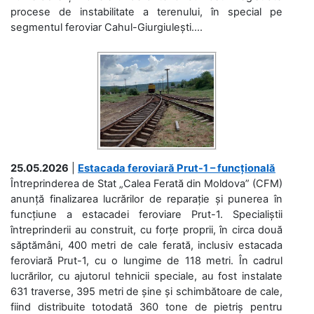
procese de instabilitate a terenului, în special pe
segmentul feroviar Cahul-Giurgiulești....
25.05.2026
|
Estacada feroviară Prut-1 – funcțională
Întreprinderea de Stat „Calea Ferată din Moldova” (CFM)
anunță finalizarea lucrărilor de reparație și punerea în
funcțiune a estacadei feroviare Prut-1. Specialiștii
întreprinderii au construit, cu forțe proprii, în circa două
săptămâni, 400 metri de cale ferată, inclusiv estacada
feroviară Prut-1, cu o lungime de 118 metri. În cadrul
lucrărilor, cu ajutorul tehnicii speciale, au fost instalate
631 traverse, 395 metri de șine și schimbătoare de cale,
fiind distribuite totodată 360 tone de pietriș pentru