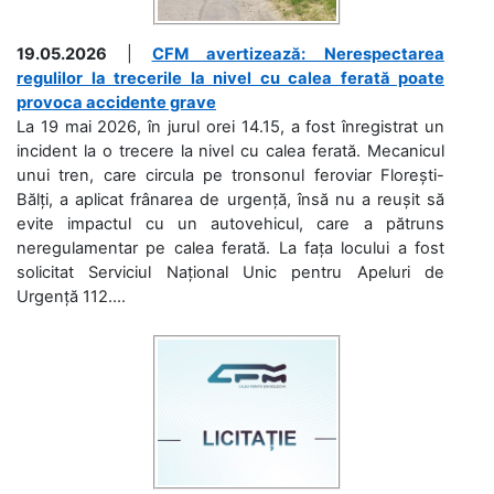
19.05.2026
|
CFM avertizează: Nerespectarea
regulilor la trecerile la nivel cu calea ferată poate
provoca accidente grave
La 19 mai 2026, în jurul orei 14.15, a fost înregistrat un
incident la o trecere la nivel cu calea ferată. Mecanicul
unui tren, care circula pe tronsonul feroviar Florești-
Bălți, a aplicat frânarea de urgență, însă nu a reușit să
evite impactul cu un autovehicul, care a pătruns
neregulamentar pe calea ferată. La fața locului a fost
solicitat Serviciul Național Unic pentru Apeluri de
Urgență 112....