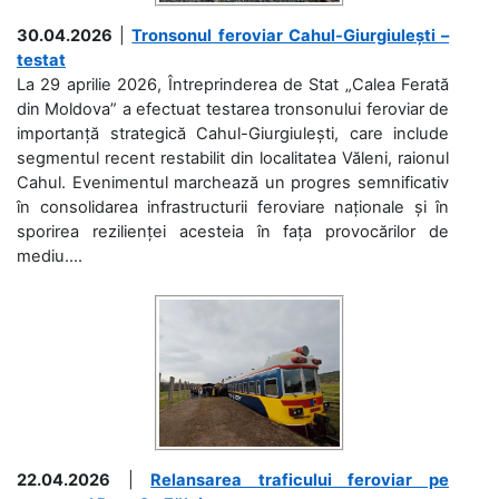
30.04.2026
|
Tronsonul feroviar Cahul-Giurgiulești –
testat
La 29 aprilie 2026, Întreprinderea de Stat „Calea Ferată
din Moldova” a efectuat testarea tronsonului feroviar de
importanță strategică Cahul-Giurgiulești, care include
segmentul recent restabilit din localitatea Văleni, raionul
Cahul. Evenimentul marchează un progres semnificativ
în consolidarea infrastructurii feroviare naționale și în
sporirea rezilienței acesteia în fața provocărilor de
mediu....
22.04.2026
|
Relansarea traficului feroviar pe