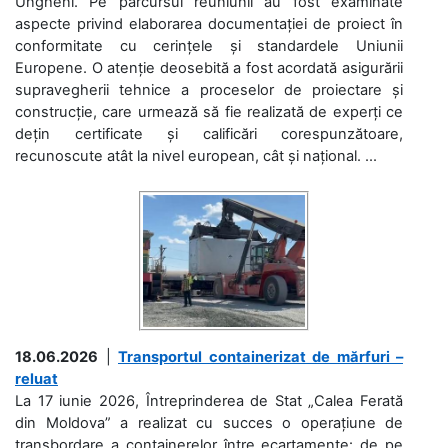
Ungheni. Pe parcursul reuniunii au fost examinate
aspecte privind elaborarea documentației de proiect în
conformitate cu cerințele și standardele Uniunii
Europene. O atenție deosebită a fost acordată asigurării
supravegherii tehnice a proceselor de proiectare și
construcție, care urmează să fie realizată de experți ce
dețin certificate și calificări corespunzătoare,
recunoscute atât la nivel european, cât și național. ...
18.06.2026
|
Transportul containerizat de mărfuri –
reluat
La 17 iunie 2026, Întreprinderea de Stat „Calea Ferată
din Moldova” a realizat cu succes o operațiune de
transbordare a containerelor între ecartamente: de pe