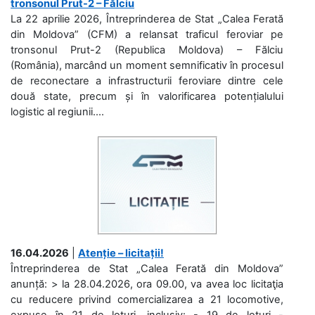
tronsonul Prut-2 – Fălciu
La 22 aprilie 2026, Întreprinderea de Stat „Calea Ferată
din Moldova” (CFM) a relansat traficul feroviar pe
tronsonul Prut-2 (Republica Moldova) – Fălciu
(România), marcând un moment semnificativ în procesul
de reconectare a infrastructurii feroviare dintre cele
două state, precum și în valorificarea potențialului
logistic al regiunii....
16.04.2026
|
Atenție – licitații!
Întreprinderea de Stat „Calea Ferată din Moldova”
anunță: > la 28.04.2026, ora 09.00, va avea loc licitaţia
cu reducere privind comercializarea a 21 locomotive,
expuse în 21 de loturi, inclusiv: - 19 de loturi -