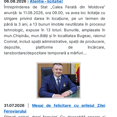
06.08.2026
|
Atenție – licitație!
Întreprinderea de Stat „Calea Ferată din Moldova”
anunță: la 11.08.2026, ora 09.00, va avea loc licitaţia cu
strigare privind darea în locațiune, pe un termen de
până la 3 ani, a 13 bunuri imobile neutilizate în procesul
tehnologic, expuse în 13 loturi. Bunurile, amplasate în
mun.Chișinău, mun.Bălți și în localitatea Bugeac, raionul
Comrat, includ spații administrative, spații de producere,
depozite, platforme de încărcare,
tansbordare/depozitare temporară a mărfuri....
31.07.2026
|
Mesaj de felicitare cu prilejul Zilei
Feroviarului
Stimați colegi, dragi feroviari, Cu deosebită onoare și