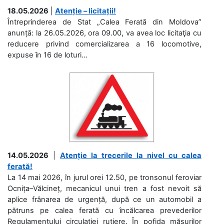
18.05.2026
|
Atenție – licitații!
Întreprinderea de Stat „Calea Ferată din Moldova”
anunță: la 26.05.2026, ora 09.00, va avea loc licitaţia cu
reducere privind comercializarea a 16 locomotive,
expuse în 16 de loturi...
14.05.2026
|
Atenție la trecerile la nivel cu calea
ferată!
La 14 mai 2026, în jurul orei 12.50, pe tronsonul feroviar
Ocnița–Vălcineț, mecanicul unui tren a fost nevoit să
aplice frânarea de urgență, după ce un automobil a
pătruns pe calea ferată cu încălcarea prevederilor
Regulamentului circulației rutiere. În pofida măsurilor