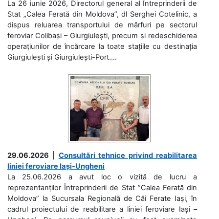
La 26 iunie 2026, Directorul general al Întreprinderii de
Stat „Calea Ferată din Moldova”, dl Serghei Cotelinic, a
dispus reluarea transportului de mărfuri pe sectorul
feroviar Colibași – Giurgiulești, precum și redeschiderea
operațiunilor de încărcare la toate stațiile cu destinația
Giurgiulești și Giurgiulești-Port....
29.06.2026
|
Consultări tehnice privind reabilitarea
liniei feroviare Iași-Ungheni
La 25.06.2026 a avut loc o vizită de lucru a
reprezentanților Întreprinderii de Stat ”Calea Ferată din
Moldova” la Sucursala Regională de Căi Ferate Iași, în
cadrul proiectului de reabilitare a liniei feroviare Iași –