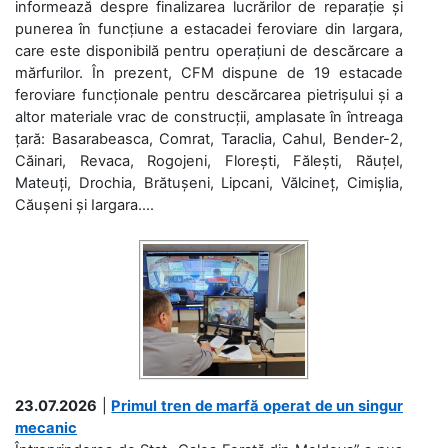
informează despre finalizarea lucrărilor de reparație și
punerea în funcțiune a estacadei feroviare din Iargara,
care este disponibilă pentru operațiuni de descărcare a
mărfurilor. În prezent, CFM dispune de 19 estacade
feroviare funcționale pentru descărcarea pietrișului și a
altor materiale vrac de construcții, amplasate în întreaga
țară: Basarabeasca, Comrat, Taraclia, Cahul, Bender-2,
Căinari, Revaca, Rogojeni, Florești, Fălești, Răuțel,
Mateuți, Drochia, Brătușeni, Lipcani, Vălcineț, Cimișlia,
Căușeni și Iargara....
23.07.2026
|
Primul tren de marfă operat de un singur
mecanic