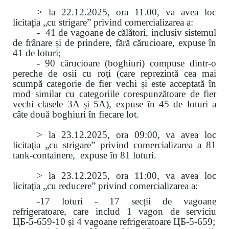
> la 22.12.2025, ora 11.00, va avea loc
licitaţia „cu strigare” privind comercializarea a:
- 41 de vagoane de călători, inclusiv sistemul
de frânare și de prindere, fără cărucioare, expuse în
41 de loturi;
- 90 cărucioare (boghiuri) compuse dintr-o
pereche de osii cu roți (care reprezintă cea mai
scumpă categorie de fier vechi și este acceptată în
mod similar cu categoriile corespunzătoare de fier
vechi clasele 3A și 5A), expuse în 45 de loturi a
câte două boghiuri în fiecare lot.
> la 23.12.2025, ora 09:00, va avea loc
licitaţia „cu strigare” privind comercializarea
a 81
tank-containere, expuse în 81 loturi.
> la 23.12.2025, ora 11:00, va avea loc
licitaţia „cu reducere” privind comercializarea a:
-17 loturi - 17 secții de vagoane
refrigeratoare, care includ 1 vagon de serviciu
ЦБ-5-659-10 și 4 vagoane refrigeratoare ЦБ-5-659;