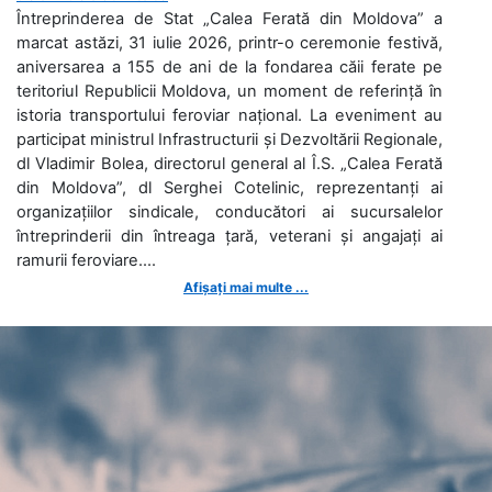
Întreprinderea de Stat „Calea Ferată din Moldova” a
marcat astăzi, 31 iulie 2026, printr-o ceremonie festivă,
aniversarea a 155 de ani de la fondarea căii ferate pe
teritoriul Republicii Moldova, un moment de referință în
istoria transportului feroviar național. La eveniment au
participat ministrul Infrastructurii și Dezvoltării Regionale,
dl Vladimir Bolea, directorul general al Î.S. „Calea Ferată
din Moldova”, dl Serghei Cotelinic, reprezentanți ai
organizațiilor sindicale, conducători ai sucursalelor
întreprinderii din întreaga țară, veterani și angajați ai
ramurii feroviare....
Afișați mai multe ...