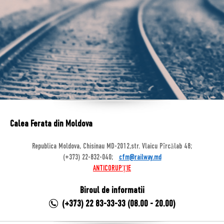
Calea Ferata din Moldova
Republica Moldova, Chisinau MD-2012,str. Vlaicu Pîrcălab 48;
(+373) 22-832-040;
cfm@railway.md
ANTICORUPȚIE
Biroul de informatii
(+373) 22 83-33-33 (08.00 - 20.00)