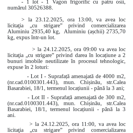
- 1 lot - 1 Vagon frigorific cu patru osii,
numărul 30526388.
> la 23.12.2025, ora 13:00, va avea loc
licitaţia „cu strigare” privind comercializarea
Aluminiu 2935,40 kg, Aluminiu (așchii) 2735,70
kg, expus într-un lot.
> la 24.12.2025, ora 09:00 va avea loc
licitaţia „cu strigare” privind darea în locațiune a 2
bunuri imobile neutilizate în procesul tehnologic,
expuse în 2 loturi:
- Lot I - Suprafață amenajată de 4000 m2,
(nr.cad.0100301.443), mun. Chișinău, str.Calea
Basarabiei, 18/1, termenul locațiunii - până la 3 ani;
- Lot II - Suprafață amenajată de 300 m2,
(nr.cad.0100301.443), mun. Chișinău, str.Calea
Basarabiei, 18/1, termenul locațiunii - până la 3
ani.
> la 24.12.2025, ora 11:00, va avea loc
licitaţia „cu strigare” privind comercializarea