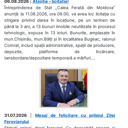
06.08.2026
|
Atenție – licitație!
Întreprinderea de Stat „Calea Ferată din Moldova”
anunță: la 11.08.2026, ora 09.00, va avea loc licitaţia cu
strigare privind darea în locațiune, pe un termen de
până la 3 ani, a 13 bunuri imobile neutilizate în procesul
tehnologic, expuse în 13 loturi. Bunurile, amplasate în
mun.Chișinău, mun.Bălți și în localitatea Bugeac, raionul
Comrat, includ spații administrative, spații de producere,
depozite, platforme de încărcare,
tansbordare/depozitare temporară a mărfuri....
31.07.2026
|
Mesaj de felicitare cu prilejul Zilei
Feroviarului
Stimați colegi, dragi feroviari, Cu deosebită onoare și