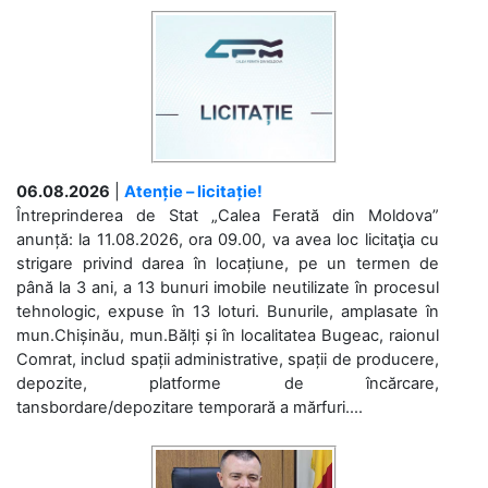
06.08.2026
|
Atenție – licitație!
Întreprinderea de Stat „Calea Ferată din Moldova”
anunță: la 11.08.2026, ora 09.00, va avea loc licitaţia cu
strigare privind darea în locațiune, pe un termen de
până la 3 ani, a 13 bunuri imobile neutilizate în procesul
tehnologic, expuse în 13 loturi. Bunurile, amplasate în
mun.Chișinău, mun.Bălți și în localitatea Bugeac, raionul
Comrat, includ spații administrative, spații de producere,
depozite, platforme de încărcare,
tansbordare/depozitare temporară a mărfuri....