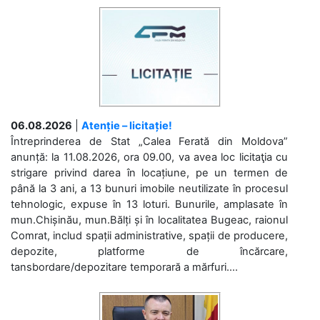
06.08.2026
|
Atenție – licitație!
Întreprinderea de Stat „Calea Ferată din Moldova”
anunță: la 11.08.2026, ora 09.00, va avea loc licitaţia cu
strigare privind darea în locațiune, pe un termen de
până la 3 ani, a 13 bunuri imobile neutilizate în procesul
tehnologic, expuse în 13 loturi. Bunurile, amplasate în
mun.Chișinău, mun.Bălți și în localitatea Bugeac, raionul
Comrat, includ spații administrative, spații de producere,
depozite, platforme de încărcare,
tansbordare/depozitare temporară a mărfuri....