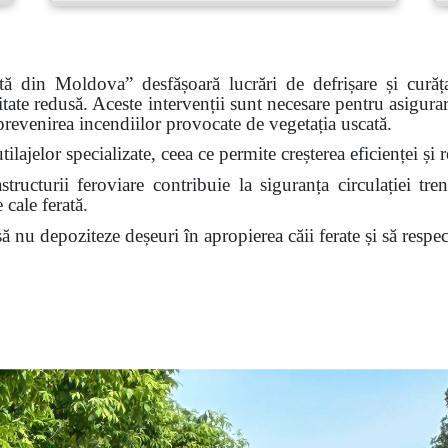
rată din Moldova”
desfășoară lucrări de defrișare și curăț
itate redusă. Aceste intervenții sunt necesare pentru asigurar
 prevenirea incendiilor provocate de vegetația uscată.
tilajelor specializate, ceea ce permite creșterea eficienței ș
tructurii feroviare contribuie la siguranța circulației tren
 cale ferată.
nu depoziteze deșeuri în apropierea căii ferate și să respect