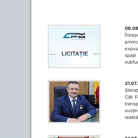
06.08
Întrep
privin
expuse
spații
mărfuri
31.07
Stimaț
Căii 
transp
susțin
realiz