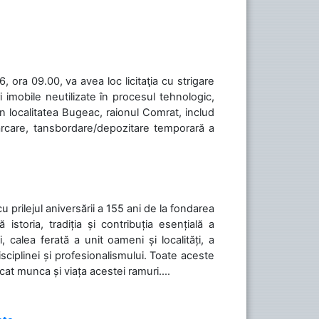
 ora 09.00, va avea loc licitaţia cu strigare
 imobile neutilizate în procesul tehnologic,
în localitatea Bugeac, raionul Comrat, includ
cărcare, tansbordare/depozitare temporară a
cu prilejul aniversării a 155 ani de la fondarea
toria, tradiția și contribuția esențială a
, calea ferată a unit oameni și localități, a
isciplinei și profesionalismului. Toate aceste
icat munca și viața acestei ramuri....