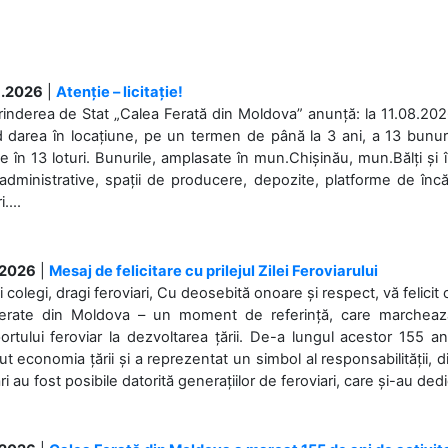
.2026
|
Atenție – licitație!
rinderea de Stat „Calea Ferată din Moldova” anunță: la 11.08.2026,
d darea în locațiune, pe un termen de până la 3 ani, a 13 bunuri
 în 13 loturi. Bunurile, amplasate în mun.Chișinău, mun.Bălți și 
 administrative, spații de producere, depozite, platforme de în
....
.2026
|
Mesaj de felicitare cu prilejul Zilei Feroviarului
i colegi, dragi feroviari, Cu deosebită onoare și respect, vă felicit 
Ferate din Moldova – un moment de referință, care marchează is
ortului feroviar la dezvoltarea țării. De-a lungul acestor 155 ani
ut economia țării și a reprezentat un simbol al responsabilității, d
ări au fost posibile datorită generațiilor de feroviari, care și-au ded