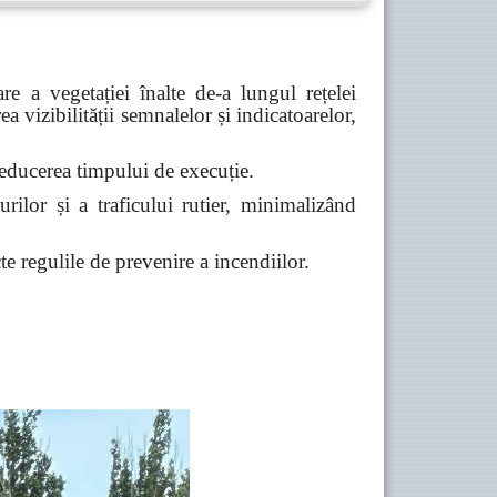
are a vegetației înalte de-a lungul rețelei
ea vizibilității semnalelor și indicatoarelor,
i reducerea timpului de execuție.
urilor și a traficului rutier,
minimalizând
e regulile de prevenire a incendiilor.