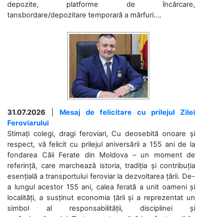
depozite, platforme de încărcare,
tansbordare/depozitare temporară a mărfuri....
31.07.2026
|
Mesaj de felicitare cu prilejul Zilei
Feroviarului
Stimați colegi, dragi feroviari, Cu deosebită onoare și
respect, vă felicit cu prilejul aniversării a 155 ani de la
fondarea Căii Ferate din Moldova – un moment de
referință, care marchează istoria, tradiția și contribuția
esențială a transportului feroviar la dezvoltarea țării. De-
a lungul acestor 155 ani, calea ferată a unit oameni și
localități, a susținut economia țării și a reprezentat un
simbol al responsabilității, disciplinei și