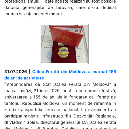
profesionalismului. Toate aceste realizări au fost posibile
datorită generațiilor de feroviari, care și-au dedicat
munca și viața acestei ramuri....
31.07.2026
|
Calea Ferată din Moldova a marcat 155
de ani de activitate
Întreprinderea de Stat „Calea Ferată din Moldova” a
marcat astăzi, 31 iulie 2026, printr-o ceremonie festivă,
aniversarea a 155 de ani de la fondarea căii ferate pe
teritoriul Republicii Moldova, un moment de referință în
istoria transportului feroviar național. La eveniment au
participat ministrul Infrastructurii și Dezvoltării Regionale,
dl Vladimir Bolea, directorul general al Î.S. „Calea Ferată
din Moldova”, dl Serghei Cotelinic, reprezentanți ai