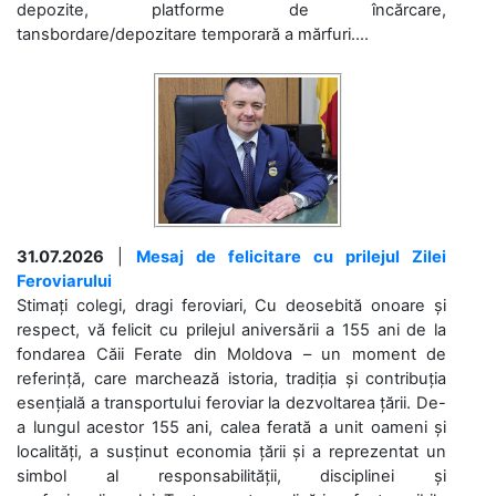
depozite, platforme de încărcare,
tansbordare/depozitare temporară a mărfuri....
31.07.2026
|
Mesaj de felicitare cu prilejul Zilei
Feroviarului
Stimați colegi, dragi feroviari, Cu deosebită onoare și
respect, vă felicit cu prilejul aniversării a 155 ani de la
fondarea Căii Ferate din Moldova – un moment de
referință, care marchează istoria, tradiția și contribuția
esențială a transportului feroviar la dezvoltarea țării. De-
a lungul acestor 155 ani, calea ferată a unit oameni și
localități, a susținut economia țării și a reprezentat un
simbol al responsabilității, disciplinei și