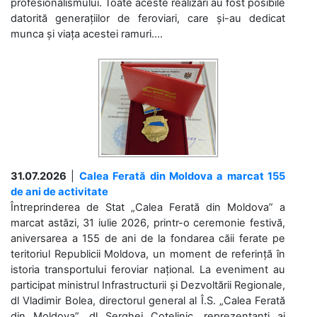
profesionalismului. Toate aceste realizări au fost posibile
datorită generațiilor de feroviari, care și-au dedicat
munca și viața acestei ramuri....
31.07.2026
|
Calea Ferată din Moldova a marcat 155
de ani de activitate
Întreprinderea de Stat „Calea Ferată din Moldova” a
marcat astăzi, 31 iulie 2026, printr-o ceremonie festivă,
aniversarea a 155 de ani de la fondarea căii ferate pe
teritoriul Republicii Moldova, un moment de referință în
istoria transportului feroviar național. La eveniment au
participat ministrul Infrastructurii și Dezvoltării Regionale,
dl Vladimir Bolea, directorul general al Î.S. „Calea Ferată
din Moldova”, dl Serghei Cotelinic, reprezentanți ai