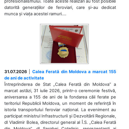
profesionalismului. Toate aceste realizări au fost posibile
datorită generațiilor de feroviari, care și-au dedicat
munca și viața acestei ramuri....
31.07.2026
|
Calea Ferată din Moldova a marcat 155
de ani de activitate
Întreprinderea de Stat „Calea Ferată din Moldova” a
marcat astăzi, 31 iulie 2026, printr-o ceremonie festivă,
aniversarea a 155 de ani de la fondarea căii ferate pe
teritoriul Republicii Moldova, un moment de referință în
istoria transportului feroviar național. La eveniment au
participat ministrul Infrastructurii și Dezvoltării Regionale,
dl Vladimir Bolea, directorul general al Î.S. „Calea Ferată
din Moldova”, dl Serghei Cotelinic, reprezentanți ai