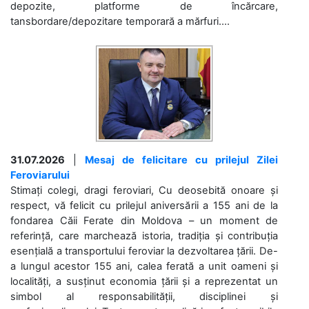
depozite, platforme de încărcare,
tansbordare/depozitare temporară a mărfuri....
31.07.2026
|
Mesaj de felicitare cu prilejul Zilei
Feroviarului
Stimați colegi, dragi feroviari, Cu deosebită onoare și
respect, vă felicit cu prilejul aniversării a 155 ani de la
fondarea Căii Ferate din Moldova – un moment de
referință, care marchează istoria, tradiția și contribuția
esențială a transportului feroviar la dezvoltarea țării. De-
a lungul acestor 155 ani, calea ferată a unit oameni și
localități, a susținut economia țării și a reprezentat un
simbol al responsabilității, disciplinei și