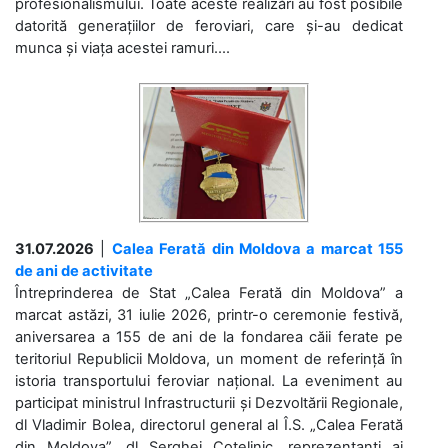
profesionalismului. Toate aceste realizări au fost posibile
datorită generațiilor de feroviari, care și-au dedicat
munca și viața acestei ramuri....
31.07.2026
|
Calea Ferată din Moldova a marcat 155
de ani de activitate
Întreprinderea de Stat „Calea Ferată din Moldova” a
marcat astăzi, 31 iulie 2026, printr-o ceremonie festivă,
aniversarea a 155 de ani de la fondarea căii ferate pe
teritoriul Republicii Moldova, un moment de referință în
istoria transportului feroviar național. La eveniment au
participat ministrul Infrastructurii și Dezvoltării Regionale,
dl Vladimir Bolea, directorul general al Î.S. „Calea Ferată
din Moldova”, dl Serghei Cotelinic, reprezentanți ai