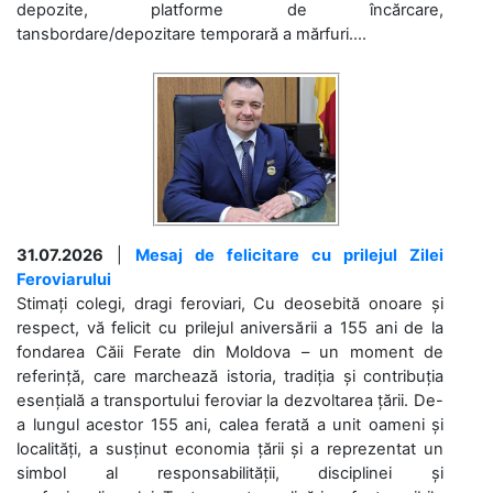
depozite, platforme de încărcare,
tansbordare/depozitare temporară a mărfuri....
31.07.2026
|
Mesaj de felicitare cu prilejul Zilei
Feroviarului
Stimați colegi, dragi feroviari, Cu deosebită onoare și
respect, vă felicit cu prilejul aniversării a 155 ani de la
fondarea Căii Ferate din Moldova – un moment de
referință, care marchează istoria, tradiția și contribuția
esențială a transportului feroviar la dezvoltarea țării. De-
a lungul acestor 155 ani, calea ferată a unit oameni și
localități, a susținut economia țării și a reprezentat un
simbol al responsabilității, disciplinei și