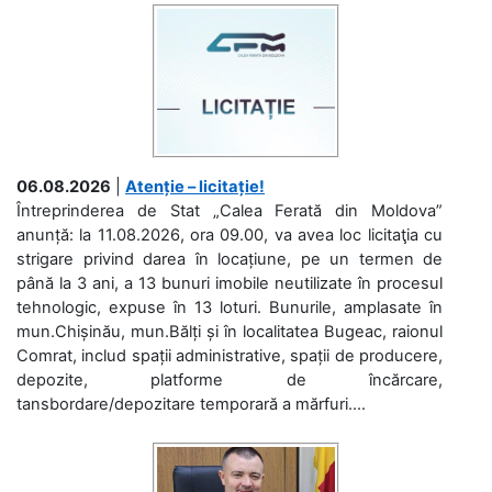
06.08.2026
|
Atenție – licitație!
Întreprinderea de Stat „Calea Ferată din Moldova”
anunță: la 11.08.2026, ora 09.00, va avea loc licitaţia cu
strigare privind darea în locațiune, pe un termen de
până la 3 ani, a 13 bunuri imobile neutilizate în procesul
tehnologic, expuse în 13 loturi. Bunurile, amplasate în
mun.Chișinău, mun.Bălți și în localitatea Bugeac, raionul
Comrat, includ spații administrative, spații de producere,
depozite, platforme de încărcare,
tansbordare/depozitare temporară a mărfuri....