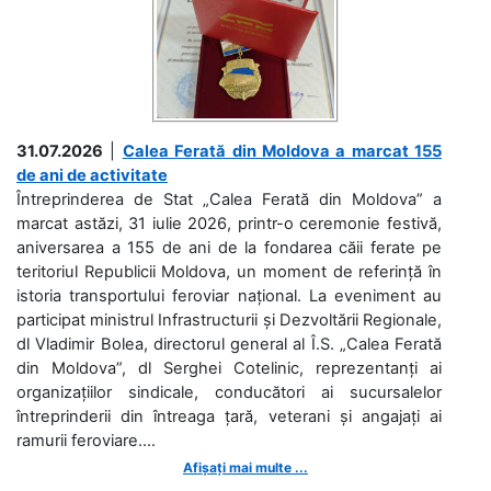
31.07.2026
|
Calea Ferată din Moldova a marcat 155
de ani de activitate
Întreprinderea de Stat „Calea Ferată din Moldova” a
marcat astăzi, 31 iulie 2026, printr-o ceremonie festivă,
aniversarea a 155 de ani de la fondarea căii ferate pe
teritoriul Republicii Moldova, un moment de referință în
istoria transportului feroviar național. La eveniment au
participat ministrul Infrastructurii și Dezvoltării Regionale,
dl Vladimir Bolea, directorul general al Î.S. „Calea Ferată
din Moldova”, dl Serghei Cotelinic, reprezentanți ai
organizațiilor sindicale, conducători ai sucursalelor
întreprinderii din întreaga țară, veterani și angajați ai
ramurii feroviare....
Afișați mai multe ...