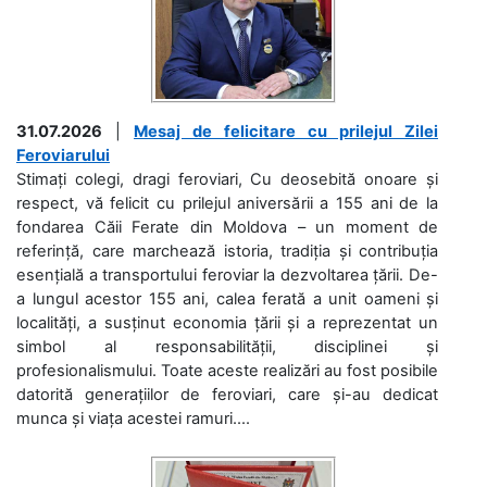
31.07.2026
|
Mesaj de felicitare cu prilejul Zilei
Feroviarului
Stimați colegi, dragi feroviari, Cu deosebită onoare și
respect, vă felicit cu prilejul aniversării a 155 ani de la
fondarea Căii Ferate din Moldova – un moment de
referință, care marchează istoria, tradiția și contribuția
esențială a transportului feroviar la dezvoltarea țării. De-
a lungul acestor 155 ani, calea ferată a unit oameni și
localități, a susținut economia țării și a reprezentat un
simbol al responsabilității, disciplinei și
profesionalismului. Toate aceste realizări au fost posibile
datorită generațiilor de feroviari, care și-au dedicat
munca și viața acestei ramuri....