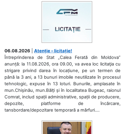
06.08.2026
|
Atenție – licitație!
Întreprinderea de Stat „Calea Ferată din Moldova”
anunță: la 11.08.2026, ora 09.00, va avea loc licitaţia cu
strigare privind darea în locațiune, pe un termen de
până la 3 ani, a 13 bunuri imobile neutilizate în procesul
tehnologic, expuse în 13 loturi. Bunurile, amplasate în
mun.Chișinău, mun.Bălți și în localitatea Bugeac, raionul
Comrat, includ spații administrative, spații de producere,
depozite, platforme de încărcare,
tansbordare/depozitare temporară a mărfuri....