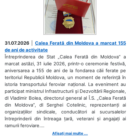
31.07.2026
|
Calea Ferată din Moldova a marcat 155
de ani de activitate
Întreprinderea de Stat „Calea Ferată din Moldova” a
marcat astăzi, 31 iulie 2026, printr-o ceremonie festivă,
aniversarea a 155 de ani de la fondarea căii ferate pe
teritoriul Republicii Moldova, un moment de referință în
istoria transportului feroviar național. La eveniment au
participat ministrul Infrastructurii și Dezvoltării Regionale,
dl Vladimir Bolea, directorul general al Î.S. „Calea Ferată
din Moldova”, dl Serghei Cotelinic, reprezentanți ai
organizațiilor sindicale, conducători ai sucursalelor
întreprinderii din întreaga țară, veterani și angajați ai
ramurii feroviare....
Afișați mai multe ...