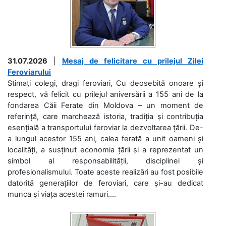
31.07.2026
|
Mesaj de felicitare cu prilejul Zilei
Feroviarului
Stimați colegi, dragi feroviari, Cu deosebită onoare și
respect, vă felicit cu prilejul aniversării a 155 ani de la
fondarea Căii Ferate din Moldova – un moment de
referință, care marchează istoria, tradiția și contribuția
esențială a transportului feroviar la dezvoltarea țării. De-
a lungul acestor 155 ani, calea ferată a unit oameni și
localități, a susținut economia țării și a reprezentat un
simbol al responsabilității, disciplinei și
profesionalismului. Toate aceste realizări au fost posibile
datorită generațiilor de feroviari, care și-au dedicat
munca și viața acestei ramuri....