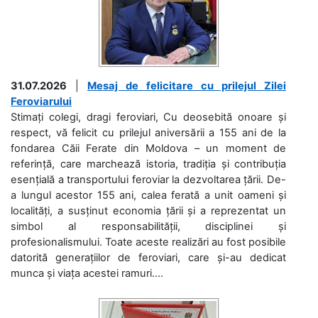
31.07.2026
|
Mesaj de felicitare cu prilejul Zilei
Feroviarului
Stimați colegi, dragi feroviari, Cu deosebită onoare și
respect, vă felicit cu prilejul aniversării a 155 ani de la
fondarea Căii Ferate din Moldova – un moment de
referință, care marchează istoria, tradiția și contribuția
esențială a transportului feroviar la dezvoltarea țării. De-
a lungul acestor 155 ani, calea ferată a unit oameni și
localități, a susținut economia țării și a reprezentat un
simbol al responsabilității, disciplinei și
profesionalismului. Toate aceste realizări au fost posibile
datorită generațiilor de feroviari, care și-au dedicat
munca și viața acestei ramuri....