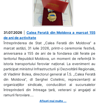
31.07.2026
|
Calea Ferată din Moldova a marcat 155
de ani de activitate
Întreprinderea de Stat „Calea Ferată din Moldova” a
marcat astăzi, 31 iulie 2026, printr-o ceremonie festivă,
aniversarea a 155 de ani de la fondarea căii ferate pe
teritoriul Republicii Moldova, un moment de referință în
istoria transportului feroviar național. La eveniment au
participat ministrul Infrastructurii și Dezvoltării Regionale,
dl Vladimir Bolea, directorul general al Î.S. „Calea Ferată
din Moldova”, dl Serghei Cotelinic, reprezentanți ai
organizațiilor sindicale, conducători ai sucursalelor
întreprinderii din întreaga țară, veterani și angajați ai
ramurii feroviare....
Afișați mai multe ...