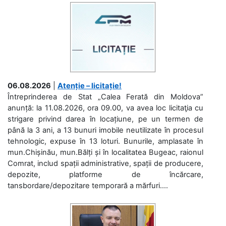
06.08.2026
|
Atenție – licitație!
Întreprinderea de Stat „Calea Ferată din Moldova”
anunță: la 11.08.2026, ora 09.00, va avea loc licitaţia cu
strigare privind darea în locațiune, pe un termen de
până la 3 ani, a 13 bunuri imobile neutilizate în procesul
tehnologic, expuse în 13 loturi. Bunurile, amplasate în
mun.Chișinău, mun.Bălți și în localitatea Bugeac, raionul
Comrat, includ spații administrative, spații de producere,
depozite, platforme de încărcare,
tansbordare/depozitare temporară a mărfuri....