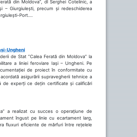
Ferată din Moldova”, dl Serghei Cotelinic, a
și – Giurgiulești, precum și redeschiderea
rgiulești-Port....
Iași-Ungheni
nderii de Stat ”Calea Ferată din Moldova” la
litare a liniei feroviare Iași – Ungheni. Pe
ocumentației de proiect în conformitate cu
acordată asigurării supravegherii tehnice a
de experți ce dețin certificate și calificări
va” a realizat cu succes o operațiune de
tament îngust pe linie cu ecartament larg,
a fluxuri eficiente de mărfuri între rețelele