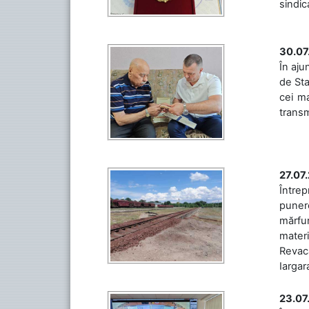
sindic
30.07
În aju
de Sta
cei ma
transm
27.07
Întrep
punere
mărfur
materi
Revaca
Iargara
23.07