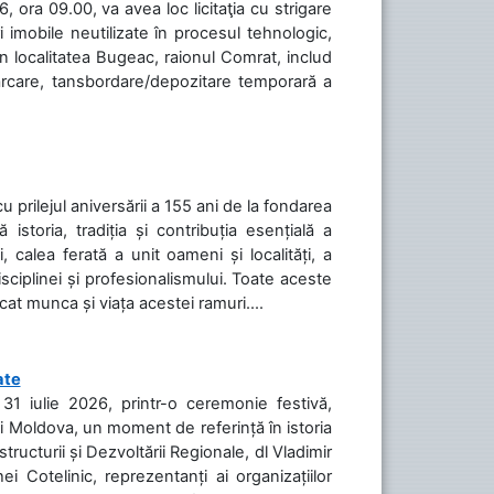
 ora 09.00, va avea loc licitaţia cu strigare
 imobile neutilizate în procesul tehnologic,
în localitatea Bugeac, raionul Comrat, includ
cărcare, tansbordare/depozitare temporară a
cu prilejul aniversării a 155 ani de la fondarea
toria, tradiția și contribuția esențială a
, calea ferată a unit oameni și localități, a
isciplinei și profesionalismului. Toate aceste
icat munca și viața acestei ramuri....
ate
31 iulie 2026, printr-o ceremonie festivă,
cii Moldova, un moment de referință în istoria
tructurii și Dezvoltării Regionale, dl Vladimir
i Cotelinic, reprezentanți ai organizațiilor