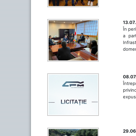
13.07
În per
a par
Infras
domeniu
08.07
Întrep
privin
expuse 
29.06