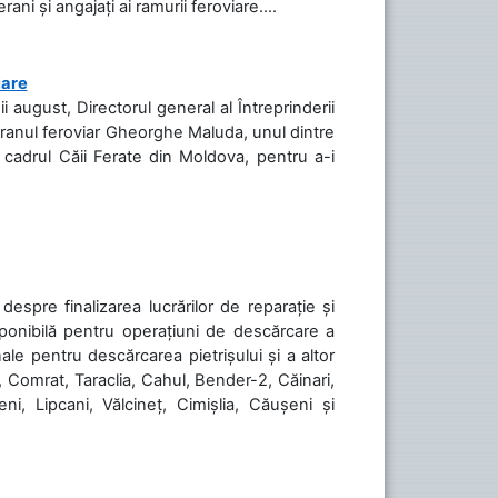
ani și angajați ai ramurii feroviare....
iare
ii august, Directorul general al Întreprinderii
teranul feroviar Gheorghe Maluda, unul dintre
n cadrul Căii Ferate din Moldova, pentru a-i
spre finalizarea lucrărilor de reparație și
sponibilă pentru operațiuni de descărcare a
le pentru descărcarea pietrișului și a altor
, Comrat, Taraclia, Cahul, Bender-2, Căinari,
ni, Lipcani, Vălcineț, Cimișlia, Căușeni și