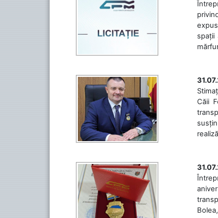
Întrep
privin
expuse
spații
mărfuri
31.07
Stimaț
Căii 
transp
susțin
realiz
31.07
Între
aniver
transp
Bolea,