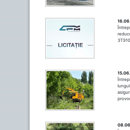
16.06
Între
reduce
3ТЭ10М
15.06
Întrep
lungul
asigur
provoc
08.06