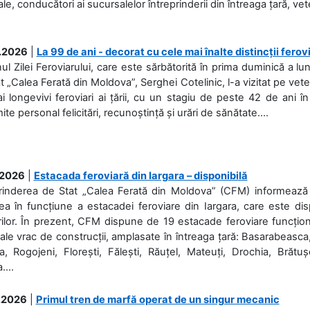
ale, conducători ai sucursalelor întreprinderii din întreaga țară, veter
.2026
|
La 99 de ani - decorat cu cele mai înalte distincții ferov
nul Zilei Feroviarului, care este sărbătorită în prima duminică a lun
t „Calea Ferată din Moldova”, Serghei Cotelinic, l-a vizitat pe ve
i longevivi feroviari ai țării, cu un stagiu de peste 42 de ani î
ite personal felicitări, recunoștință și urări de sănătate....
.2026
|
Estacada feroviară din Iargara – disponibilă
rinderea de Stat „Calea Ferată din Moldova” (CFM) informează de
a în funcțiune a estacadei feroviare din Iargara, care este di
ilor. În prezent, CFM dispune de 19 estacade feroviare funcționa
ale vrac de construcții, amplasate în întreaga țară: Basarabeasca
, Rogojeni, Florești, Fălești, Răuțel, Mateuți, Drochia, Brătușe
....
.2026
|
Primul tren de marfă operat de un singur mecanic