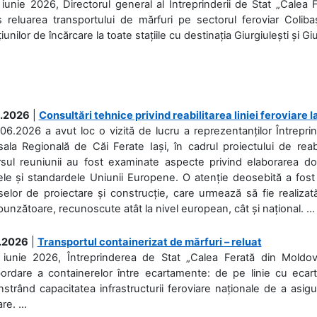
iunie 2026, Directorul general al Întreprinderii de Stat „Calea 
 reluarea transportului de mărfuri pe sectorul feroviar Coliba
iunilor de încărcare la toate stațiile cu destinația Giurgiulești și Giu
.2026
|
Consultări tehnice privind reabilitarea liniei feroviare 
06.2026 a avut loc o vizită de lucru a reprezentanților Întrepri
ala Regională de Căi Ferate Iași, în cadrul proiectului de reabi
rsul reuniunii au fost examinate aspecte privind elaborarea d
ele și standardele Uniunii Europene. O atenție deosebită a fost 
elor de proiectare și construcție, care urmează să fie realizată 
unzătoare, recunoscute atât la nivel european, cât și național. ...
.2026
|
Transportul containerizat de mărfuri – reluat
 iunie 2026, Întreprinderea de Stat „Calea Ferată din Moldo
bordare a containerelor între ecartamente: de pe linie cu ecar
trând capacitatea infrastructurii feroviare naționale de a asigur
re. ...