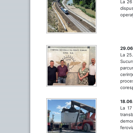
La 26 
dispus
operaț
29.06
La 25.
Sucurs
parcu
cerinț
proces
coresp
18.06
La 17
trans
demons
ferovia