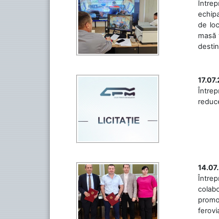
Întrep
echipa
de loc
masă t
destin
17.07
Întrep
reduce
14.07
Între
colabo
promov
ferovia