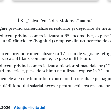
Î.S. „Calea Ferată din Moldova” anunță:
igare privind comercializarea resturilor și deșeurilor de meta
educere privind comercializarea a 85 locomotive, expuse în 
i a 90 cărucioare (boghiuri) compuse dintr-o pereche de os
ducere privind comercializarea a 17 secții de vagoane refrig
alizarea a 81 tank-containere, expuse în 81 loturi.
ducere privind comercializarea pieselor și materialelor (12 un
ri, materiale, piese de schimb neutilizate, expuse în 31 lotu
mentele aferente bunurilor expuse pot fi consultate pe pagina
ării fondului salarial necesar pentru achitarea restanțelor s
.2026
|
Atenție – licitație!