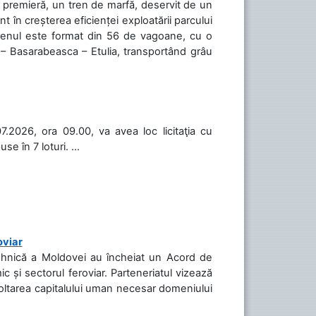
în premieră, un tren de marfă, deservit de un
 în creșterea eficienței exploatării parcului
 Trenul este format din 56 de vagoane, cu o
 – Basarabeasca – Etulia, transportând grâu
.2026, ora 09.00, va avea loc licitaţia cu
 în 7 loturi. ...
oviar
Tehnică a Moldovei au încheiat un Acord de
c și sectorul feroviar. Parteneriatul vizează
voltarea capitalului uman necesar domeniului