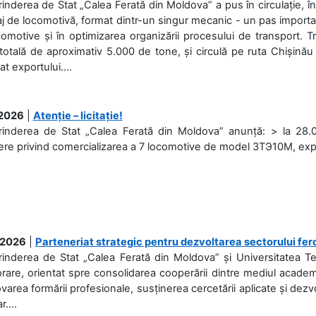
rinderea de Stat „Calea Ferată din Moldova” a pus în circulație, 
j de locomotivă, format dintr-un singur mecanic - un pas important
omotive și în optimizarea organizării procesului de transport.
otală de aproximativ 5.000 de tone, și circulă pe ruta Chișinău
at exportului....
.2026
|
Atenție – licitație!
rinderea de Stat „Calea Ferată din Moldova” anunță: > la 28.07
re privind comercializarea a 7 locomotive de model 3ТЭ10М, expuse
.2026
|
Parteneriat strategic pentru dezvoltarea sectorului fer
prinderea de Stat „Calea Ferată din Moldova” și Universitatea 
rare, orientat spre consolidarea cooperării dintre mediul academi
area formării profesionale, susținerea cercetării aplicate și dez
r....