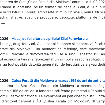
rinderea de Stat „Calea Ferată din Moldova” anunță: la 11.08.2026,
d darea în locațiune, pe un termen de până la 3 ani, a 13 bunuri
 în 13 loturi. Bunurile, amplasate în mun.Chișinău, mun.Bălți și 
 administrative, spații de producere, depozite, platforme de în
....
.2026
|
Mesaj de felicitare cu prilejul Zilei Feroviarului
i colegi, dragi feroviari, Cu deosebită onoare și respect, vă felicit 
Ferate din Moldova – un moment de referință, care marchează is
ortului feroviar la dezvoltarea țării. De-a lungul acestor 155 ani
ut economia țării și a reprezentat un simbol al responsabilității, d
ări au fost posibile datorită generațiilor de feroviari, care și-au ded
.2026
|
Calea Ferată din Moldova a marcat 155 de ani de activit
prinderea de Stat „Calea Ferată din Moldova” a marcat astăzi, 
sarea a 155 de ani de la fondarea căii ferate pe teritoriul Republi
ortului feroviar național. La eveniment au participat ministrul Infras
 directorul general al Î.S. „Calea Ferată din Moldova”, dl Serghe