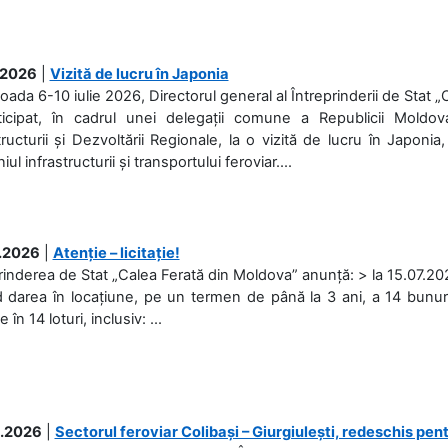
.2026
|
Vizită de lucru în Japonia
ioada 6-10 iulie 2026, Directorul general al Întreprinderii de Stat 
ticipat, în cadrul unei delegații comune a Republicii Moldova
tructurii și Dezvoltării Regionale, la o vizită de lucru în Japonia,
l infrastructurii și transportului feroviar....
.2026
|
Atenție – licitație!
rinderea de Stat „Calea Ferată din Moldova” anunță: > la 15.07.2026
d darea în locațiune, pe un termen de până la 3 ani, a 14 bunuri
în 14 loturi, inclusiv: ...
.2026
|
Sectorul feroviar Colibași – Giurgiulești, redeschis pent