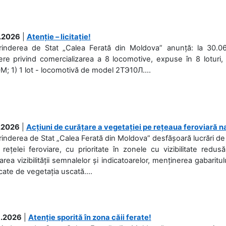
.2026
|
Atenție – licitație!
prinderea de Stat „Calea Ferată din Moldova” anunță: la 30.06
re privind comercializarea a 8 locomotive, expuse în 8 loturi, 
; 1) 1 lot - locomotivă de model 2ТЭ10Л....
.2026
|
Acțiuni de curățare a vegetației pe rețeaua feroviară n
rinderea de Stat „Calea Ferată din Moldova” desfășoară lucrări de d
 rețelei feroviare, cu prioritate în zonele cu vizibilitate redu
area vizibilității semnalelor și indicatoarelor, menținerea gabaritul
ate de vegetația uscată....
.2026
|
Atenție sporită în zona căii ferate!