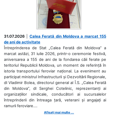
31.07.2026
|
Calea Ferată din Moldova a marcat 155
de ani de activitate
Întreprinderea de Stat „Calea Ferată din Moldova” a
marcat astăzi, 31 iulie 2026, printr-o ceremonie festivă,
aniversarea a 155 de ani de la fondarea căii ferate pe
teritoriul Republicii Moldova, un moment de referință în
istoria transportului feroviar național. La eveniment au
participat ministrul Infrastructurii și Dezvoltării Regionale,
dl Vladimir Bolea, directorul general al Î.S. „Calea Ferată
din Moldova”, dl Serghei Cotelinic, reprezentanți ai
organizațiilor sindicale, conducători ai sucursalelor
întreprinderii din întreaga țară, veterani și angajați ai
ramurii feroviare....
Afișați mai multe ...