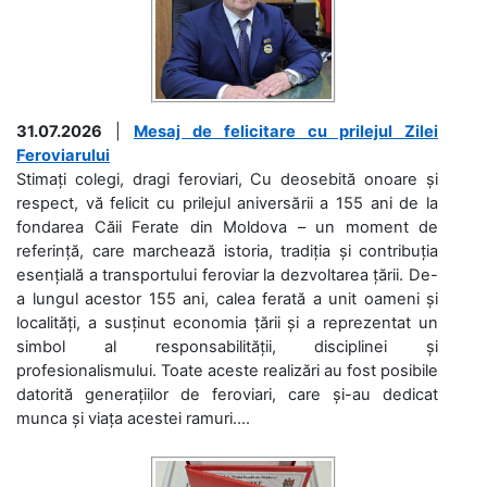
31.07.2026
|
Mesaj de felicitare cu prilejul Zilei
Feroviarului
Stimați colegi, dragi feroviari, Cu deosebită onoare și
respect, vă felicit cu prilejul aniversării a 155 ani de la
fondarea Căii Ferate din Moldova – un moment de
referință, care marchează istoria, tradiția și contribuția
esențială a transportului feroviar la dezvoltarea țării. De-
a lungul acestor 155 ani, calea ferată a unit oameni și
localități, a susținut economia țării și a reprezentat un
simbol al responsabilității, disciplinei și
profesionalismului. Toate aceste realizări au fost posibile
datorită generațiilor de feroviari, care și-au dedicat
munca și viața acestei ramuri....