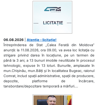
06.08.2026
|
Atenție – licitație!
Întreprinderea de Stat „Calea Ferată din Moldova”
anunță: la 11.08.2026, ora 09.00, va avea loc licitaţia cu
strigare privind darea în locațiune, pe un termen de
până la 3 ani, a 13 bunuri imobile neutilizate în procesul
tehnologic, expuse în 13 loturi. Bunurile, amplasate în
mun.Chișinău, mun.Bălți și în localitatea Bugeac, raionul
Comrat, includ spații administrative, spații de producere,
depozite, platforme de încărcare,
tansbordare/depozitare temporară a mărfuri....