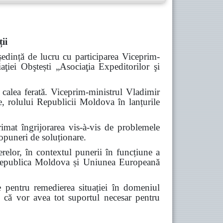
ii
edință de lucru cu participarea Viceprim-
aţiei Obştești „Asociaţia Expeditorilor şi
e calea ferată. Viceprim-ministrul Vladimir
ne, rolului Republicii Moldova în lanțurile
rimat îngrijorarea vis-à-vis de problemele
 propuneri de soluționare.
erelor, în contextul punerii în funcțiune a
e Republica Moldova și Uniunea Europeană
te pentru remedierea situației în domeniul
t, că vor avea tot suportul necesar pentru