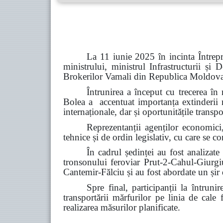
La 11 iunie 2025 în incinta Întrep
ministrului, ministrul Infrastructurii și
Brokerilor Vamali din Republica Moldova
Întrunirea a început cu
trecerea în
Bolea a accentuat importanța extinderii ru
internaționale, dar și oportunitățile transpo
Reprezentanții agenților economici,
tehnice și de ordin legislativ, cu care se c
În cadrul ședinței au fost analizat
tronsonului feroviar Prut-2-Cahul-Giurgiu
Cantemir-Fălciu și au fost abordate un șir 
Spre final, participanții la întrun
transportării mărfurilor pe linia de cale
realizarea măsurilor planificate.