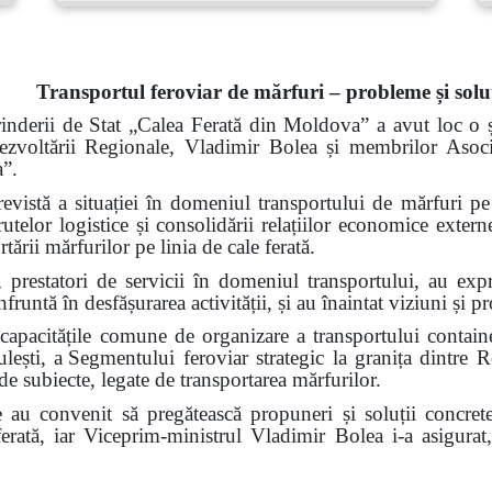
Transportul feroviar de mărfuri – probleme și soluț
rinderii de Stat „Calea Ferată din Moldova” a avut loc o ș
 Dezvoltării Regionale, Vladimir Bolea și membrilor
Asoci
”.
 revistă a situației în domeniul transportului de mărfuri p
telor logistice și consolidării relațiilor economice exter
rtării mărfurilor pe linia de cale ferată.
 prestatori de servicii în domeniul transportului, au exp
onfruntă în desfășurarea activității, și au înaintat viziuni și
e capacitățile comune de organizare a transportului contain
lești, a
Segmentului feroviar strategic la granița dintr
de subiecte, legate de transportarea mărfurilor.
ire au convenit să pregătească propuneri și soluții concre
 ferată, iar Viceprim-ministrul Vladimir Bolea i-a asigura