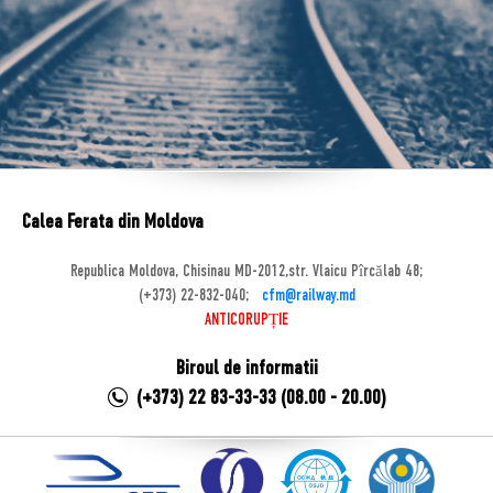
Calea Ferata din Moldova
Republica Moldova, Chisinau MD-2012,str. Vlaicu Pîrcălab 48;
(+373) 22-832-040;
cfm@railway.md
ANTICORUPȚIE
Biroul de informatii
(+373) 22 83-33-33 (08.00 - 20.00)