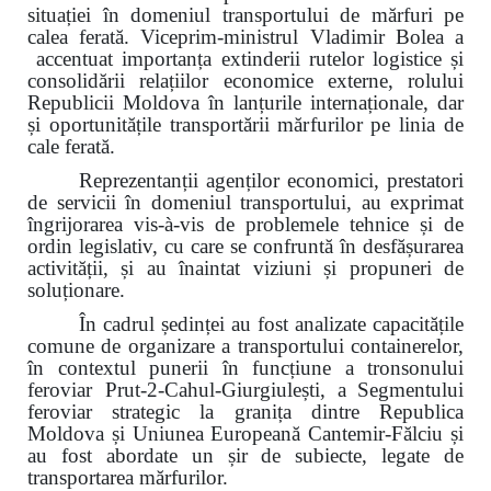
situației în domeniul transportului de mărfuri pe
calea ferată. Viceprim-ministrul Vladimir Bolea a
accentuat importanța extinderii rutelor logistice și
consolidării relațiilor economice externe, rolului
Republicii Moldova în lanțurile internaționale, dar
și oportunitățile transportării mărfurilor pe linia de
cale ferată.
Reprezentanții agenților economici, prestatori
de servicii în domeniul transportului, au exprimat
îngrijorarea vis-à-vis de problemele tehnice și de
ordin legislativ, cu care se confruntă în desfășurarea
activității, și au înaintat viziuni și propuneri de
soluționare.
În cadrul ședinței au fost analizate capacitățile
comune de organizare a transportului containerelor,
în contextul punerii în funcțiune a tronsonului
feroviar Prut-2-Cahul-Giurgiulești, a
Segmentului
feroviar strategic la granița dintre Republica
Moldova și Uniunea Europeană Cantemir-Fălciu și
au fost abordate un șir de subiecte, legate de
transportarea mărfurilor.