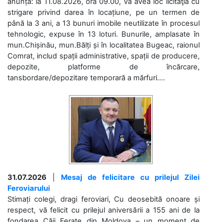
anunță: la 11.08.2026, ora 09.00, va avea loc licitaţia cu
strigare privind darea în locațiune, pe un termen de
până la 3 ani, a 13 bunuri imobile neutilizate în procesul
tehnologic, expuse în 13 loturi. Bunurile, amplasate în
mun.Chișinău, mun.Bălți și în localitatea Bugeac, raionul
Comrat, includ spații administrative, spații de producere,
depozite, platforme de încărcare,
tansbordare/depozitare temporară a mărfuri....
31.07.2026
|
Mesaj de felicitare cu prilejul Zilei
Feroviarului
Stimați colegi, dragi feroviari, Cu deosebită onoare și
respect, vă felicit cu prilejul aniversării a 155 ani de la
fondarea Căii Ferate din Moldova – un moment de