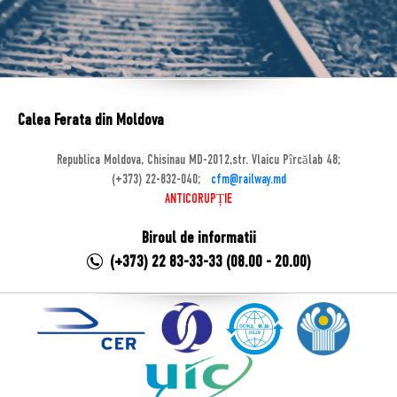
Calea Ferata din Moldova
Republica Moldova, Chisinau MD-2012,str. Vlaicu Pîrcălab 48;
(+373) 22-832-040;
cfm@railway.md
ANTICORUPȚIE
Biroul de informatii
(+373) 22 83-33-33 (08.00 - 20.00)