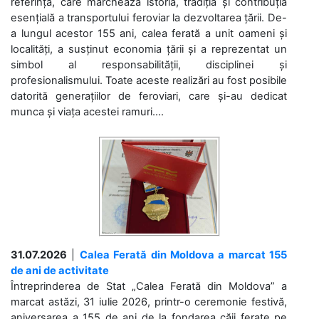
referință, care marchează istoria, tradiția și contribuția
esențială a transportului feroviar la dezvoltarea țării. De-
a lungul acestor 155 ani, calea ferată a unit oameni și
localități, a susținut economia țării și a reprezentat un
simbol al responsabilității, disciplinei și
profesionalismului. Toate aceste realizări au fost posibile
datorită generațiilor de feroviari, care și-au dedicat
munca și viața acestei ramuri....
31.07.2026
|
Calea Ferată din Moldova a marcat 155
de ani de activitate
Întreprinderea de Stat „Calea Ferată din Moldova” a
marcat astăzi, 31 iulie 2026, printr-o ceremonie festivă,
aniversarea a 155 de ani de la fondarea căii ferate pe