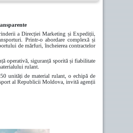
transparente
nderii a Direcției Marketing și Expediții,
transporturi. Printr-o abordare complexă și
ortului de mărfuri, încheierea contractelor
ă operativă, siguranță sporită și fiabilitate
aterialului rulant.
0 unități de material rulant, o echipă de
ansport al Republicii Moldova, invită agenții