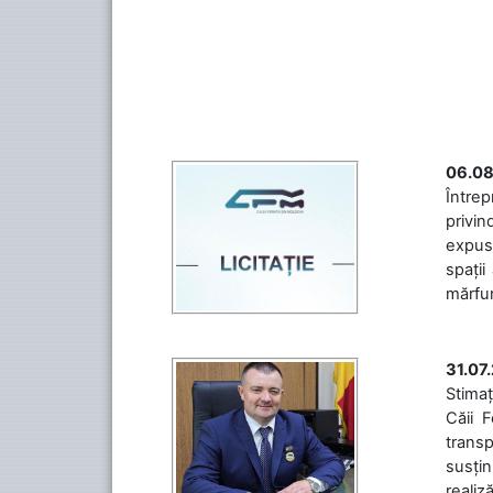
06.08
Întrep
privin
expuse
spații
mărfuri
31.07
Stimaț
Căii 
transp
susțin
realiz