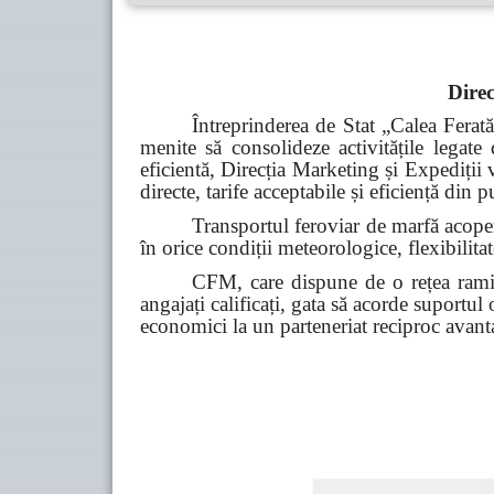
Direc
Întreprinderea de Stat „Calea Ferat
menite să consolideze activitățile legate 
eficientă, Direcția Marketing și Expediții
directe, tarife acceptabile și eficiență din 
Transportul feroviar de marfă acoperă
în orice condiții meteorologice, flexibilitate
CFM, care dispune de o rețea ramif
angajați calificați, gata să acorde suportul
economici la un parteneriat reciproc avant