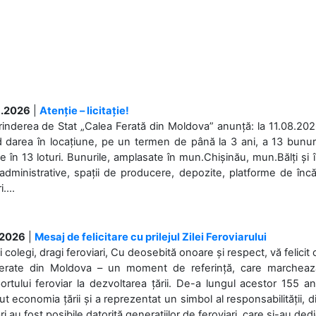
.2026
|
Atenție – licitație!
rinderea de Stat „Calea Ferată din Moldova” anunță: la 11.08.2026,
d darea în locațiune, pe un termen de până la 3 ani, a 13 bunuri
 în 13 loturi. Bunurile, amplasate în mun.Chișinău, mun.Bălți și 
 administrative, spații de producere, depozite, platforme de în
....
.2026
|
Mesaj de felicitare cu prilejul Zilei Feroviarului
i colegi, dragi feroviari, Cu deosebită onoare și respect, vă felicit 
Ferate din Moldova – un moment de referință, care marchează is
ortului feroviar la dezvoltarea țării. De-a lungul acestor 155 ani
ut economia țării și a reprezentat un simbol al responsabilității, d
ări au fost posibile datorită generațiilor de feroviari, care și-au ded