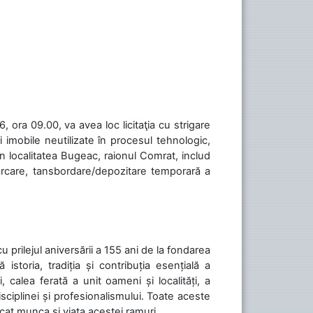
 ora 09.00, va avea loc licitaţia cu strigare
 imobile neutilizate în procesul tehnologic,
în localitatea Bugeac, raionul Comrat, includ
cărcare, tansbordare/depozitare temporară a
cu prilejul aniversării a 155 ani de la fondarea
toria, tradiția și contribuția esențială a
, calea ferată a unit oameni și localități, a
isciplinei și profesionalismului. Toate aceste
icat munca și viața acestei ramuri....