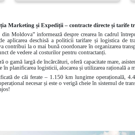
ția Marketing și Expediții – contracte directe și tarife 
ă din Moldova” informează despre crearea în cadrul întrepri
de aplicarea deschisă a politicii tarifare și logistica de 
 va contribui la o mai bună coordonare în organizarea transp
punct de vedere al costurilor pentru contractanți.
 o gamă largă de încărcături, oferă capacitate mare, asistenț
 în planificarea logisticii,
alocarea și utilizarea rațională a m
icată de căi ferate – 1.150 km lungime operațională, 4.45
 operațional necesar și este o verigă cheie în sistemul de tr
ajos!