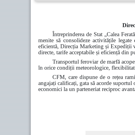
Direc
Întreprinderea de Stat „Calea Ferat
menite să consolideze activitățile legate 
eficientă, Direcția Marketing și Expediții
directe, tarife acceptabile și eficiență din 
Transportul feroviar de marfă acoperă
în orice condiții meteorologice, flexibilitate
CFM, care dispune de o rețea ramif
angajați calificați, gata să acorde suportul
economici la un parteneriat reciproc avant