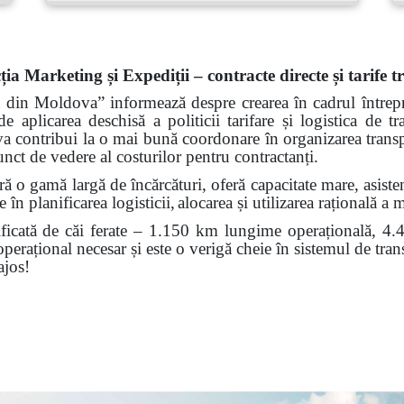
ția Marketing și Expediții – contracte directe și tarife 
ă din Moldova” informează despre crearea în cadrul întrepri
de aplicarea deschisă a politicii tarifare și logistica de 
 va contribui la o mai bună coordonare în organizarea transp
punct de vedere al costurilor pentru contractanți.
 o gamă largă de încărcături, oferă capacitate mare, asistenț
 în planificarea logisticii,
alocarea și utilizarea rațională a m
icată de căi ferate – 1.150 km lungime operațională, 4.45
 operațional necesar și este o verigă cheie în sistemul de tr
ajos!