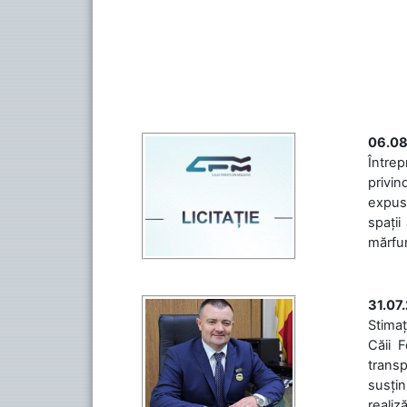
06.08
Întrep
privin
expuse
spații
mărfuri
31.07
Stimaț
Căii 
transp
susțin
realiz