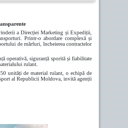
transparente
nderii a Direcției Marketing și Expediții,
transporturi. Printr-o abordare complexă și
ortului de mărfuri, încheierea contractelor
ă operativă, siguranță sporită și fiabilitate
aterialului rulant.
0 unități de material rulant, o echipă de
ansport al Republicii Moldova, invită agenții