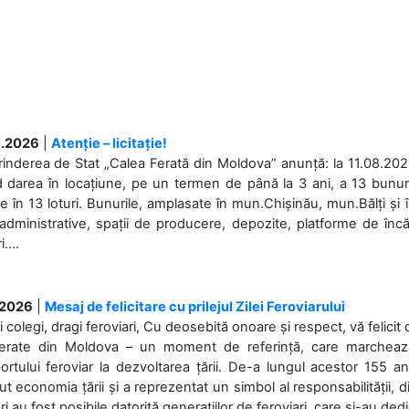
.2026
|
Atenție – licitație!
rinderea de Stat „Calea Ferată din Moldova” anunță: la 11.08.2026,
d darea în locațiune, pe un termen de până la 3 ani, a 13 bunuri
 în 13 loturi. Bunurile, amplasate în mun.Chișinău, mun.Bălți și 
 administrative, spații de producere, depozite, platforme de în
....
.2026
|
Mesaj de felicitare cu prilejul Zilei Feroviarului
i colegi, dragi feroviari, Cu deosebită onoare și respect, vă felicit 
Ferate din Moldova – un moment de referință, care marchează is
ortului feroviar la dezvoltarea țării. De-a lungul acestor 155 ani
ut economia țării și a reprezentat un simbol al responsabilității, d
ări au fost posibile datorită generațiilor de feroviari, care și-au ded