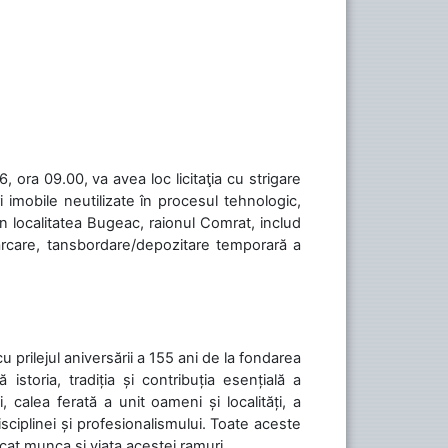
 ora 09.00, va avea loc licitaţia cu strigare
 imobile neutilizate în procesul tehnologic,
în localitatea Bugeac, raionul Comrat, includ
cărcare, tansbordare/depozitare temporară a
cu prilejul aniversării a 155 ani de la fondarea
toria, tradiția și contribuția esențială a
, calea ferată a unit oameni și localități, a
isciplinei și profesionalismului. Toate aceste
icat munca și viața acestei ramuri....