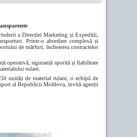
transparente
nderii a Direcției Marketing și Expediții,
transporturi. Printr-o abordare complexă și
ortului de mărfuri, încheierea contractelor
ă operativă, siguranță sporită și fiabilitate
aterialului rulant.
0 unități de material rulant, o echipă de
ansport al Republicii Moldova, invită agenții