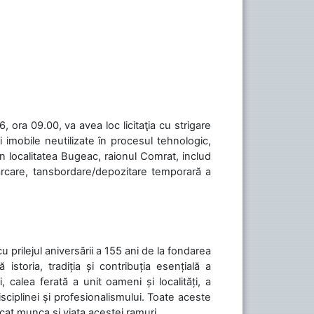
 ora 09.00, va avea loc licitaţia cu strigare
 imobile neutilizate în procesul tehnologic,
în localitatea Bugeac, raionul Comrat, includ
cărcare, tansbordare/depozitare temporară a
cu prilejul aniversării a 155 ani de la fondarea
toria, tradiția și contribuția esențială a
, calea ferată a unit oameni și localități, a
isciplinei și profesionalismului. Toate aceste
icat munca și viața acestei ramuri....