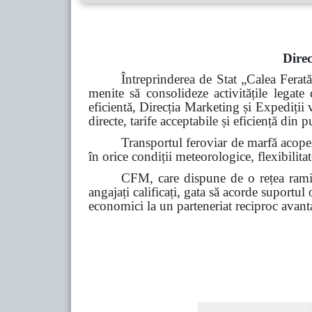
Direc
Întreprinderea de Stat „Calea Ferat
menite să consolideze activitățile legate 
eficientă, Direcția Marketing și Expediții
directe, tarife acceptabile și eficiență din 
Transportul feroviar de marfă acoperă
în orice condiții meteorologice, flexibilitate
CFM, care dispune de o rețea ramif
angajați calificați, gata să acorde suportul
economici la un parteneriat reciproc avant