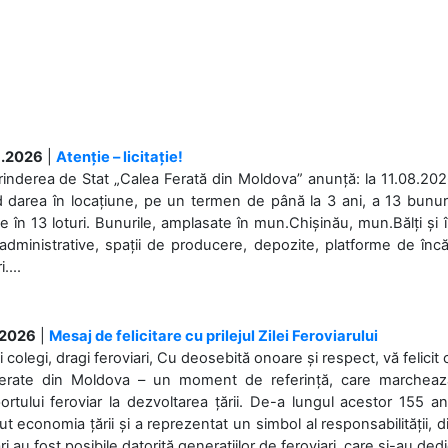
.2026
|
Atenție – licitație!
rinderea de Stat „Calea Ferată din Moldova” anunță: la 11.08.2026,
d darea în locațiune, pe un termen de până la 3 ani, a 13 bunuri
 în 13 loturi. Bunurile, amplasate în mun.Chișinău, mun.Bălți și 
 administrative, spații de producere, depozite, platforme de în
....
.2026
|
Mesaj de felicitare cu prilejul Zilei Feroviarului
i colegi, dragi feroviari, Cu deosebită onoare și respect, vă felicit 
Ferate din Moldova – un moment de referință, care marchează is
ortului feroviar la dezvoltarea țării. De-a lungul acestor 155 ani
ut economia țării și a reprezentat un simbol al responsabilității, d
ări au fost posibile datorită generațiilor de feroviari, care și-au ded