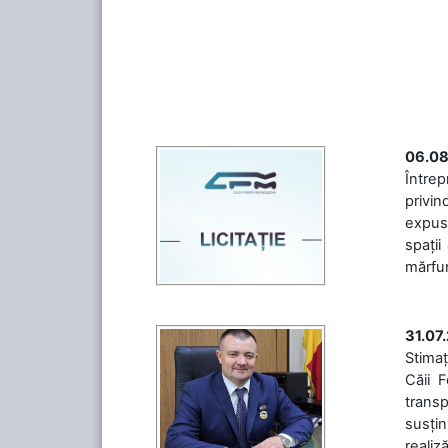
06.08
Întrep
privin
expuse
spații
mărfuri
31.07
Stimaț
Căii 
transp
susțin
realiz