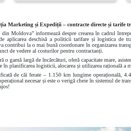
ția Marketing și Expediții – contracte directe și tarife 
ă din Moldova” informează despre crearea în cadrul întrepri
de aplicarea deschisă a politicii tarifare și logistica de 
 va contribui la o mai bună coordonare în organizarea transp
punct de vedere al costurilor pentru contractanți.
 o gamă largă de încărcături, oferă capacitate mare, asistenț
 în planificarea logisticii,
alocarea și utilizarea rațională a m
icată de căi ferate – 1.150 km lungime operațională, 4.45
 operațional necesar și este o verigă cheie în sistemul de tr
ajos!