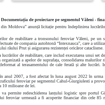
Documentația de proiectare pe segmentul Văleni - fina
 din Moldova” anunță licitație pentru îndeplinirea lucrărilo
rilor de reabilitare a tronsonului feroviar Văleni, pe un
 efectuate de compania autohtonă “Intexnauca”, care a utilizat
lui râului Prut și asigurarea rezistenței oricăror cataclisme.
 lucrărilor de reabilitare, care includ executarea unui set d
ea organizată a apelor de suprafața, consolidarea malurilor r
deformat al terasamentului de cale ferată și alte lucrări. In
 în anul 2007, a fost afectat în luna august 2022 în urma
traficului feroviar pe segmentul Cahul-Giurgiulesti a provoc
a 10 milioane de lei.
e va permite redeschiderea lanțului logistic spre portul Giu
ului feroviar urmează a fi acoperite financiar din cele 85