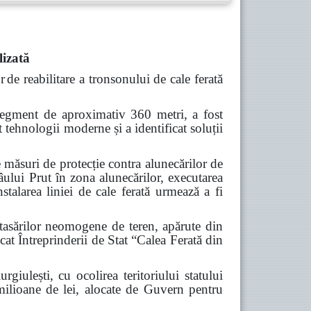
lizată
r
de reabilitare a tronsonului de cale ferată
 segment de aproximativ 360 metri, a fost
 tehnologii moderne și a identificat soluții
e măsuri de protecție contra alunecărilor de
âului Prut în zona alunecărilor, executarea
stalarea liniei de cale ferată urmează a fi
 tasărilor neomogene de teren, apărute din
at Întreprinderii de Stat “Calea Ferată din
rgiulești, cu ocolirea teritoriului statului
 milioane de lei, alocate de Guvern pentru