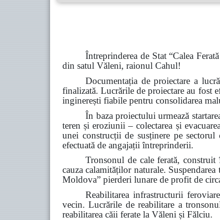
Întreprinderea de Stat “Calea Ferată
din satul Văleni, raionul Cahul!
Documentația de proiectare a lucră
finalizată. Lucrările de proiectare au fost
inginerești fiabile pentru consolidarea malu
În baza proiectului urmează startarea
teren și eroziunii – colectarea și evacuar
unei construcții de susținere pe sectorul 
efectuată de angajații întreprinderii.
Tronsonul de cale ferată, construit
cauza calamităților naturale. Suspendarea 
Moldova” pierderi lunare de profit de circ
Reabilitarea infrastructurii feroviar
vecin. Lucrările de reabilitare a tronson
reabilitarea căii ferate la Văleni și Fălciu.