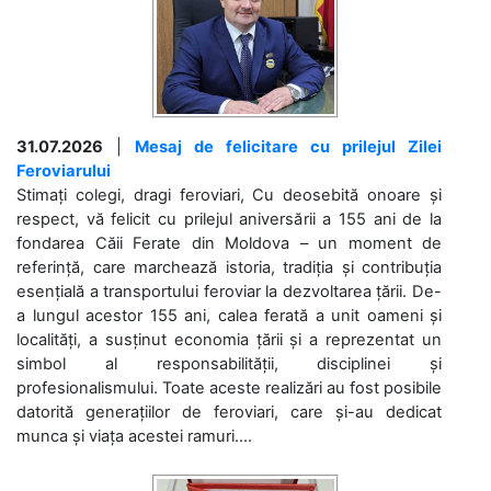
31.07.2026
|
Mesaj de felicitare cu prilejul Zilei
Feroviarului
Stimați colegi, dragi feroviari, Cu deosebită onoare și
respect, vă felicit cu prilejul aniversării a 155 ani de la
fondarea Căii Ferate din Moldova – un moment de
referință, care marchează istoria, tradiția și contribuția
esențială a transportului feroviar la dezvoltarea țării. De-
a lungul acestor 155 ani, calea ferată a unit oameni și
localități, a susținut economia țării și a reprezentat un
simbol al responsabilității, disciplinei și
profesionalismului. Toate aceste realizări au fost posibile
datorită generațiilor de feroviari, care și-au dedicat
munca și viața acestei ramuri....