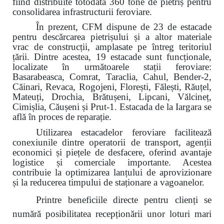
fiind distribuite totodată 360 tone de pietriș pentru
consolidarea infrastructurii feroviare.
În prezent, CFM dispune de 23 de estacade
pentru descărcarea pietrișului și a altor materiale
vrac de construcții, amplasate pe întreg teritoriul
țării. Dintre acestea, 19 estacade sunt funcționale,
localizate în următoarele stații feroviare:
Basarabeasca, Comrat, Taraclia, Cahul, Bender-2,
Căinari, Revaca, Rogojeni, Florești, Fălești, Răuțel,
Mateuți, Drochia, Brătușeni, Lipcani, Vălcineț,
Cimișlia, Căușeni și Prut-1. Estacada de la Iargara se
află în proces de reparație.
Utilizarea estacadelor feroviare facilitează
conexiunile dintre operatorii de transport, agenții
economici și piețele de desfacere, oferind avantaje
logistice și comerciale importante. Acestea
contribuie la optimizarea lanțului de aprovizionare
și la reducerea timpului de staționare a vagoanelor.
Printre beneficiile directe pentru clienți se
numără posibilitatea recepționării unor loturi mari