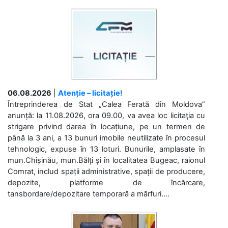
06.08.2026
|
Atenție – licitație!
Întreprinderea de Stat „Calea Ferată din Moldova”
anunță: la 11.08.2026, ora 09.00, va avea loc licitaţia cu
strigare privind darea în locațiune, pe un termen de
până la 3 ani, a 13 bunuri imobile neutilizate în procesul
tehnologic, expuse în 13 loturi. Bunurile, amplasate în
mun.Chișinău, mun.Bălți și în localitatea Bugeac, raionul
Comrat, includ spații administrative, spații de producere,
depozite, platforme de încărcare,
tansbordare/depozitare temporară a mărfuri....