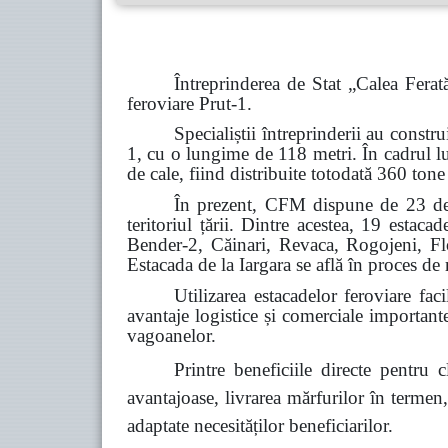
Întreprinderea de Stat „Calea Fera
feroviare Prut-1.
Specialiștii întreprinderii au constr
1, cu o lungime de 118 metri. În cadrul lu
de cale, fiind distribuite totodată 360 tone
În prezent, CFM dispune de 23 de es
teritoriul țării. Dintre acestea, 19 estac
Bender-2, Căinari, Revaca, Rogojeni, Flor
Estacada de la Iargara se află în proces de 
Utilizarea estacadelor feroviare fac
avantaje logistice și comerciale important
vagoanelor.
Printre beneficiile directe pentru 
avantajoase, livrarea mărfurilor în termen
adaptate necesităților beneficiarilor.