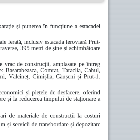
parație și
punerea în funcțiune a
estacadei
ale ferată, inclusiv estacada feroviară Prut-
 traverse, 395 metri de șine și schimbătoare
e vrac de construcții, amplasate pe întreg
are: Basarabeasca, Comrat, Taraclia, Cahul,
ni, Vălcineț, Cimișlia, Căușeni și Prut-1.
 economici și piețele de desfacere, oferind
re și la reducerea timpului de staționare a
ari de materiale de construcții la costuri
m și servicii de transbordare și depozitare