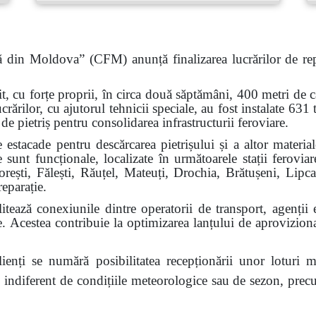
tă din Moldova” (CFM) anunță finalizarea lucrărilor de re
uit, cu forțe proprii, în circa două săptămâni, 400 metri de c
crărilor,
cu ajutorul tehnicii speciale,
au fost instalate 631
 de pietriș pentru consolidarea infrastructurii feroviare.
tacade pentru descărcarea pietrișului și a altor material
ade sunt funcționale, localizate în următoarele stații ferovi
ești, Fălești, Răuțel, Mateuți, Drochia, Brătușeni, Lipca
reparație.
ilitează conexiunile dintre operatorii de transport, agenții
e. Acestea contribuie la optimizarea lanțului de aproviziona
clienți se numără posibilitatea recepționării unor loturi m
, indiferent de condițiile meteorologice sau de sezon, precu