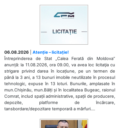
06.08.2026
|
Atenție – licitație!
Întreprinderea de Stat „Calea Ferată din Moldova”
anunță: la 11.08.2026, ora 09.00, va avea loc licitaţia cu
strigare privind darea în locațiune, pe un termen de
până la 3 ani, a 13 bunuri imobile neutilizate în procesul
tehnologic, expuse în 13 loturi. Bunurile, amplasate în
mun.Chișinău, mun.Bălți și în localitatea Bugeac, raionul
Comrat, includ spații administrative, spații de producere,
depozite, platforme de încărcare,
tansbordare/depozitare temporară a mărfuri....