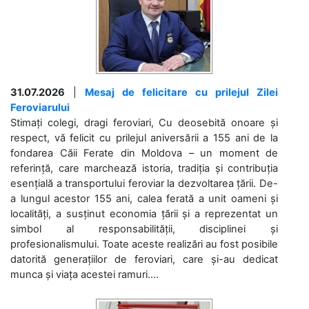
31.07.2026
|
Mesaj de felicitare cu prilejul Zilei
Feroviarului
Stimați colegi, dragi feroviari, Cu deosebită onoare și
respect, vă felicit cu prilejul aniversării a 155 ani de la
fondarea Căii Ferate din Moldova – un moment de
referință, care marchează istoria, tradiția și contribuția
esențială a transportului feroviar la dezvoltarea țării. De-
a lungul acestor 155 ani, calea ferată a unit oameni și
localități, a susținut economia țării și a reprezentat un
simbol al responsabilității, disciplinei și
profesionalismului. Toate aceste realizări au fost posibile
datorită generațiilor de feroviari, care și-au dedicat
munca și viața acestei ramuri....