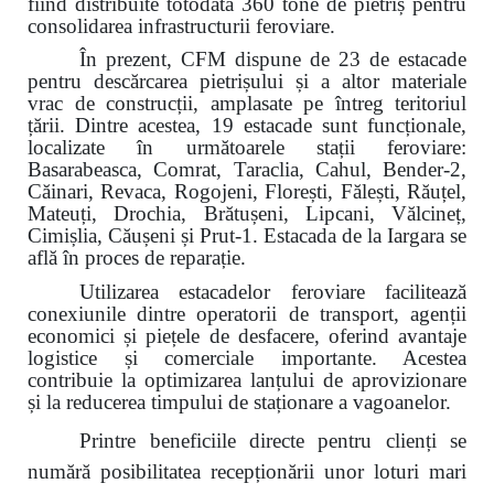
fiind distribuite totodată 360 tone de pietriș pentru
consolidarea infrastructurii feroviare.
În prezent, CFM dispune de 23 de estacade
pentru descărcarea pietrișului și a altor materiale
vrac de construcții, amplasate pe întreg teritoriul
țării. Dintre acestea, 19 estacade sunt funcționale,
localizate în următoarele stații feroviare:
Basarabeasca, Comrat, Taraclia, Cahul, Bender-2,
Căinari, Revaca, Rogojeni, Florești, Fălești, Răuțel,
Mateuți, Drochia, Brătușeni, Lipcani, Vălcineț,
Cimișlia, Căușeni și Prut-1. Estacada de la Iargara se
află în proces de reparație.
Utilizarea estacadelor feroviare facilitează
conexiunile dintre operatorii de transport, agenții
economici și piețele de desfacere, oferind avantaje
logistice și comerciale importante. Acestea
contribuie la optimizarea lanțului de aprovizionare
și la reducerea timpului de staționare a vagoanelor.
Printre beneficiile directe pentru clienți se
numără posibilitatea recepționării unor loturi mari