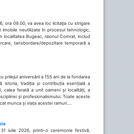
 ora 09.00, va avea loc licitaţia cu strigare
 imobile neutilizate în procesul tehnologic,
în localitatea Bugeac, raionul Comrat, includ
cărcare, tansbordare/depozitare temporară a
cu prilejul aniversării a 155 ani de la fondarea
toria, tradiția și contribuția esențială a
, calea ferată a unit oameni și localități, a
isciplinei și profesionalismului. Toate aceste
icat munca și viața acestei ramuri....
ate
31 iulie 2026, printr-o ceremonie festivă,