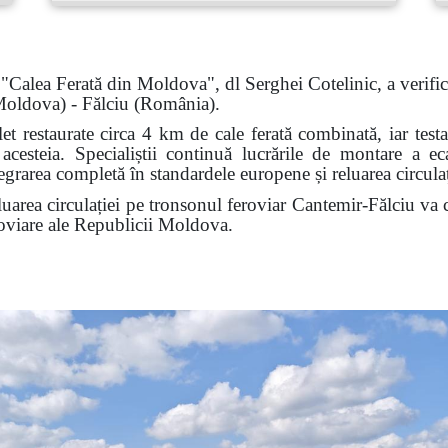
t "Calea Ferată din Moldova", dl Serghei Cotelinic, a verifica
 Moldova) - Fălciu (Rom
â
nia).
et restaurate circa 4 km de cale ferată combinată, iar testa
a acesteia. Specialiștii continuă lucrările de montare a 
rarea completă în standardele europene și reluarea circulați
uarea circulației pe tronsonul feroviar Cantemir-Fălciu va c
eroviare ale Republicii Moldova.