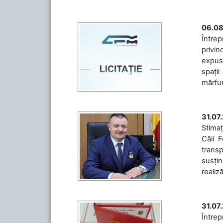
06.08
Întrep
privin
expuse
spații
mărfuri
31.07
Stimaț
Căii 
transp
susțin
realiz
31.07
Între