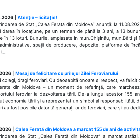
.2026
|
Atenție – licitație!
rinderea de Stat „Calea Ferată din Moldova” anunță: la 11.08.2026,
d darea în locațiune, pe un termen de până la 3 ani, a 13 bunuri
 în 13 loturi. Bunurile, amplasate în mun.Chișinău, mun.Bălți și 
 administrative, spații de producere, depozite, platforme de în
....
.2026
|
Mesaj de felicitare cu prilejul Zilei Feroviarului
i colegi, dragi feroviari, Cu deosebită onoare și respect, vă felicit 
Ferate din Moldova – un moment de referință, care marchează is
ortului feroviar la dezvoltarea țării. De-a lungul acestor 155 ani
ut economia țării și a reprezentat un simbol al responsabilității, d
ări au fost posibile datorită generațiilor de feroviari, care și-au ded
.2026
|
Calea Ferată din Moldova a marcat 155 de ani de activit
prinderea de Stat „Calea Ferată din Moldova” a marcat astăzi, 