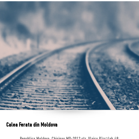
Calea Ferata din Moldova
Republica Moldova, Chisinau MD-2012,str. Vlaicu Pîrcălab 48;