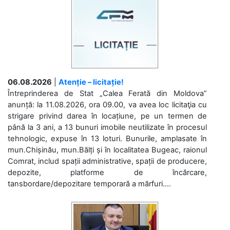
06.08.2026
|
Atenție – licitație!
Întreprinderea de Stat „Calea Ferată din Moldova”
anunță: la 11.08.2026, ora 09.00, va avea loc licitaţia cu
strigare privind darea în locațiune, pe un termen de
până la 3 ani, a 13 bunuri imobile neutilizate în procesul
tehnologic, expuse în 13 loturi. Bunurile, amplasate în
mun.Chișinău, mun.Bălți și în localitatea Bugeac, raionul
Comrat, includ spații administrative, spații de producere,
depozite, platforme de încărcare,
tansbordare/depozitare temporară a mărfuri....