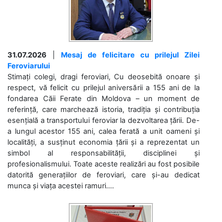
31.07.2026
|
Mesaj de felicitare cu prilejul Zilei
Feroviarului
Stimați colegi, dragi feroviari, Cu deosebită onoare și
respect, vă felicit cu prilejul aniversării a 155 ani de la
fondarea Căii Ferate din Moldova – un moment de
referință, care marchează istoria, tradiția și contribuția
esențială a transportului feroviar la dezvoltarea țării. De-
a lungul acestor 155 ani, calea ferată a unit oameni și
localități, a susținut economia țării și a reprezentat un
simbol al responsabilității, disciplinei și
profesionalismului. Toate aceste realizări au fost posibile
datorită generațiilor de feroviari, care și-au dedicat
munca și viața acestei ramuri....