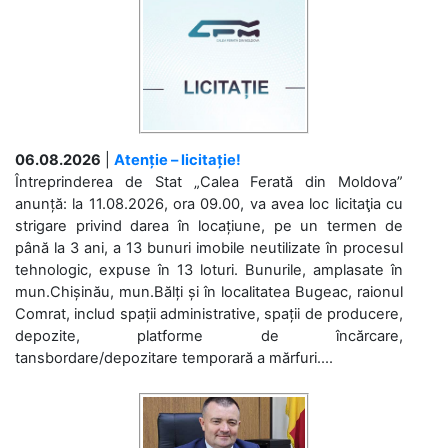
06.08.2026
|
Atenție – licitație!
Întreprinderea de Stat „Calea Ferată din Moldova”
anunță: la 11.08.2026, ora 09.00, va avea loc licitaţia cu
strigare privind darea în locațiune, pe un termen de
până la 3 ani, a 13 bunuri imobile neutilizate în procesul
tehnologic, expuse în 13 loturi. Bunurile, amplasate în
mun.Chișinău, mun.Bălți și în localitatea Bugeac, raionul
Comrat, includ spații administrative, spații de producere,
depozite, platforme de încărcare,
tansbordare/depozitare temporară a mărfuri....