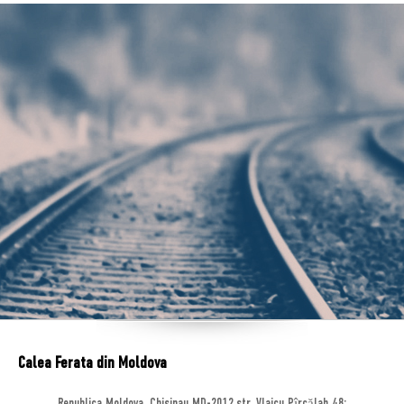
Calea Ferata din Moldova
Republica Moldova, Chisinau MD-2012,str. Vlaicu Pîrcălab 48;