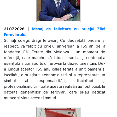
31.07.2026
|
Mesaj de felicitare cu prilejul Zilei
Feroviarului
Stimați colegi, dragi feroviari, Cu deosebită onoare și
respect, vă felicit cu prilejul aniversării a 155 ani de la
fondarea Căii Ferate din Moldova – un moment de
referință, care marchează istoria, tradiția și contribuția
esențială a transportului feroviar la dezvoltarea țării. De-
a lungul acestor 155 ani, calea ferată a unit oameni și
localități, a susținut economia țării și a reprezentat un
simbol al responsabilității, disciplinei și
profesionalismului. Toate aceste realizări au fost posibile
datorită generațiilor de feroviari, care și-au dedicat
munca și viața acestei ramuri....