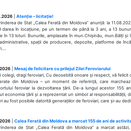
.2026
|
Atenție – licitație!
rinderea de Stat „Calea Ferată din Moldova” anunță: la 11.08.2026,
d darea în locațiune, pe un termen de până la 3 ani, a 13 bunuri
 în 13 loturi. Bunurile, amplasate în mun.Chișinău, mun.Bălți și 
 administrative, spații de producere, depozite, platforme de în
....
.2026
|
Mesaj de felicitare cu prilejul Zilei Feroviarului
i colegi, dragi feroviari, Cu deosebită onoare și respect, vă felicit 
Ferate din Moldova – un moment de referință, care marchează is
ortului feroviar la dezvoltarea țării. De-a lungul acestor 155 ani
ut economia țării și a reprezentat un simbol al responsabilității, d
ări au fost posibile datorită generațiilor de feroviari, care și-au ded
.2026
|
Calea Ferată din Moldova a marcat 155 de ani de activit
prinderea de Stat „Calea Ferată din Moldova” a marcat astăzi, 