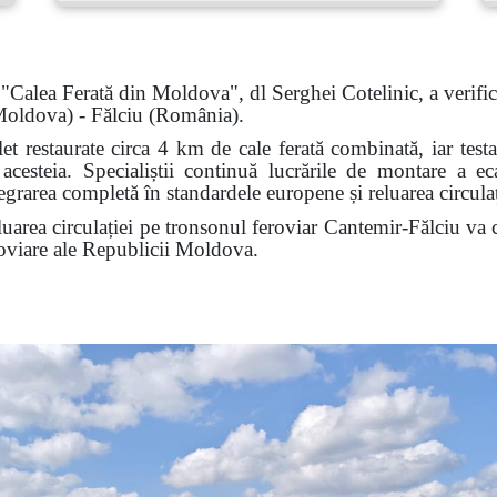
t "Calea Ferată din Moldova", dl Serghei Cotelinic, a verifica
 Moldova) - Fălciu (Rom
â
nia).
et restaurate circa 4 km de cale ferată combinată, iar testa
a acesteia. Specialiștii continuă lucrările de montare a 
rarea completă în standardele europene și reluarea circulați
uarea circulației pe tronsonul feroviar Cantemir-Fălciu va c
eroviare ale Republicii Moldova.