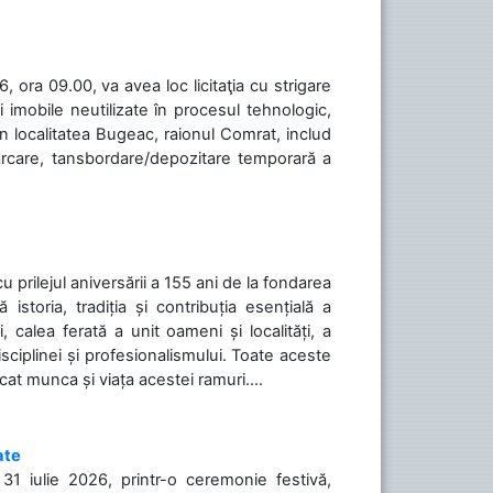
 ora 09.00, va avea loc licitaţia cu strigare
 imobile neutilizate în procesul tehnologic,
în localitatea Bugeac, raionul Comrat, includ
cărcare, tansbordare/depozitare temporară a
cu prilejul aniversării a 155 ani de la fondarea
toria, tradiția și contribuția esențială a
, calea ferată a unit oameni și localități, a
isciplinei și profesionalismului. Toate aceste
icat munca și viața acestei ramuri....
ate
31 iulie 2026, printr-o ceremonie festivă,