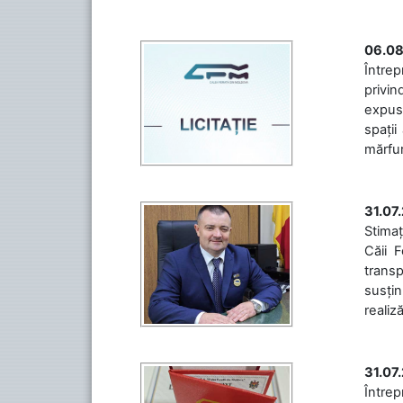
06.08
Întrep
privin
expuse
spații
mărfuri
31.07
Stimaț
Căii 
transp
susțin
realiz
31.07
Între