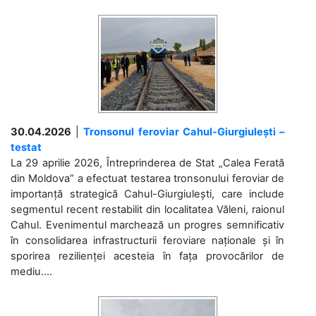
30.04.2026
|
Tronsonul feroviar Cahul-Giurgiulești –
testat
La 29 aprilie 2026, Întreprinderea de Stat „Calea Ferată
din Moldova” a efectuat testarea tronsonului feroviar de
importanță strategică Cahul-Giurgiulești, care include
segmentul recent restabilit din localitatea Văleni, raionul
Cahul. Evenimentul marchează un progres semnificativ
în consolidarea infrastructurii feroviare naționale și în
sporirea rezilienței acesteia în fața provocărilor de
mediu....