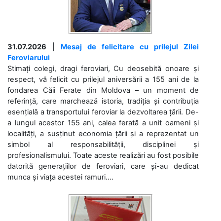
31.07.2026
|
Mesaj de felicitare cu prilejul Zilei
Feroviarului
Stimați colegi, dragi feroviari, Cu deosebită onoare și
respect, vă felicit cu prilejul aniversării a 155 ani de la
fondarea Căii Ferate din Moldova – un moment de
referință, care marchează istoria, tradiția și contribuția
esențială a transportului feroviar la dezvoltarea țării. De-
a lungul acestor 155 ani, calea ferată a unit oameni și
localități, a susținut economia țării și a reprezentat un
simbol al responsabilității, disciplinei și
profesionalismului. Toate aceste realizări au fost posibile
datorită generațiilor de feroviari, care și-au dedicat
munca și viața acestei ramuri....