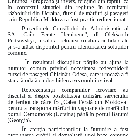
Uniunea Europeană și invers, reieșind din faptul, că
în contextul situației din regiune în rezultatul
războiului din Ucraina, fluxul de mărfuri și pasageri
prin Republica Moldova a fost practic redirecționat.
Președintele Consiliului de Administrație al
SA „Căile Ferate Ucrainene”, dl Oleksandr
Pertsovskyi, a salutat reluarea colaborării bilaterale
și s-a arătat disponibil pentru identificarea soluțiilor
comune.
În rezultatul discuțiilor părțile au ajuns la
numitor comun privind necesitatea redeschiderii
cursei de pasageri Chișinău-Odesa, care urmează a fi
startată odată cu deschiderea sezonului estival.
Reprezentanții companiilor feroviare au
discutat și despre posibilitatea utilizării serviciului
de feribot de către ÎS „Calea Ferată din Moldova”
pentru a transporta mărfuri în vagoane de marfă din
portul Cernomorsk (Ucraina) până în portul Batumi
(Georgia).
În atenția participanților la întrunire a fost
propunerea creării și dezvoltării unei baze comune