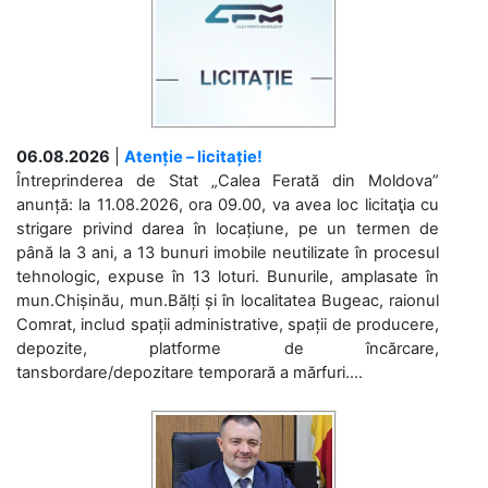
06.08.2026
|
Atenție – licitație!
Întreprinderea de Stat „Calea Ferată din Moldova”
anunță: la 11.08.2026, ora 09.00, va avea loc licitaţia cu
strigare privind darea în locațiune, pe un termen de
până la 3 ani, a 13 bunuri imobile neutilizate în procesul
tehnologic, expuse în 13 loturi. Bunurile, amplasate în
mun.Chișinău, mun.Bălți și în localitatea Bugeac, raionul
Comrat, includ spații administrative, spații de producere,
depozite, platforme de încărcare,
tansbordare/depozitare temporară a mărfuri....