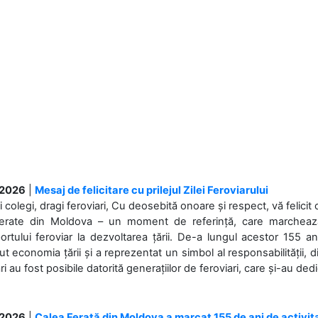
.2026
|
Mesaj de felicitare cu prilejul Zilei Feroviarului
i colegi, dragi feroviari, Cu deosebită onoare și respect, vă felicit 
Ferate din Moldova – un moment de referință, care marchează is
ortului feroviar la dezvoltarea țării. De-a lungul acestor 155 ani
ut economia țării și a reprezentat un simbol al responsabilității, d
ări au fost posibile datorită generațiilor de feroviari, care și-au ded
.2026
|
Calea Ferată din Moldova a marcat 155 de ani de activit