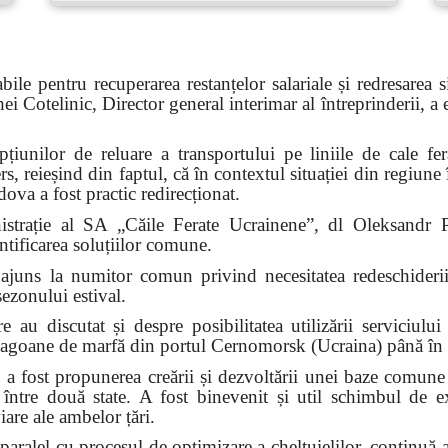
abile pentru recuperarea restanțelor salariale și redresarea 
Cotelinic, Director general interimar al întreprinderii, a e
opțiunilor de reluare a transportului pe liniile de cale 
 reieșind din faptul, că în contextul situației din regiune 
ova a fost practic redirecționat.
strație al SA „Căile Ferate Ucrainene”, dl Oleksandr Pe
entificarea soluțiilor comune.
au ajuns la numitor comun privind necesitatea redeschideri
sezonului estival.
e au discutat și despre posibilitatea utilizării serviciulu
vagoane de marfă din portul Cernomorsk (Ucraina) până în 
ire a fost propunerea creării și dezvoltării unei baze comu
ă între două state. A fost binevenit și util schimbul de 
iare ale ambelor țări.
ralel cu procesul de optimizare a cheltuielilor, continuă ac