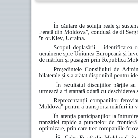
În căutare de soluții reale și susten
Ferată din Moldova”, condusă de dl Serghei 
în or.Kiev, Ucraina.
Scopul deplasării – identificarea 
ucrainene spre Uniunea Europeană și invers,
de mărfuri și pasageri prin Republica Mold
Președintele Consiliului de Admini
bilaterale și s-a arătat disponibil pentru id
În rezultatul discuțiilor părțile 
urmează a fi startată odată cu deschiderea 
Reprezentanții companiilor feroviar
Moldova” pentru a transporta mărfuri în 
În atenția participanților la întrun
tranziției rapide a punctelor de frontier
optimizare, prin care trec companiile ferov
ÎS „Calea Ferată din Moldova”, în pa