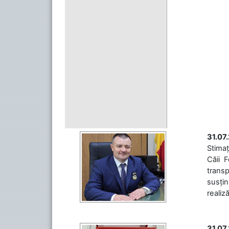
31.07
Stimaț
Căii 
transp
susțin
realiz
31.07