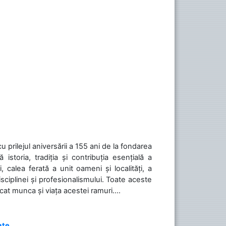
cu prilejul aniversării a 155 ani de la fondarea
toria, tradiția și contribuția esențială a
, calea ferată a unit oameni și localități, a
isciplinei și profesionalismului. Toate aceste
icat munca și viața acestei ramuri....
ate