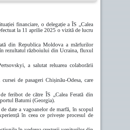
situației financiare, o delegație a ÎS „Calea
fectuat la 11 aprilie 2025 o vizită de lucru
ferată din Republica Moldova a mărfurilor
în rezultatul războiului din Ucraina, fluxul
rtsovskyi, a salutat reluarea colaborării
i cursei de pasageri Chișinău-Odesa, care
i de feribot de către ÎS „Calea Ferată din
portul Batumi (Georgia).
ne de date a vagoanelor de marfă, în scopul
experiență în ceea ce privește procesul de
țiunile în vederea creșterii veniturilor din