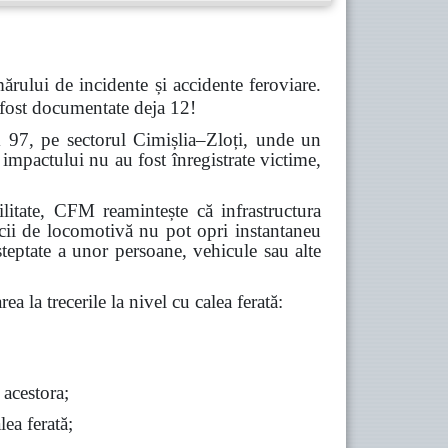
ărului de incidente și accidente feroviare.
 fost documentate deja 12!
m 97, pe sectorul Cimișlia–Zloți, unde un
impactului nu au fost înregistrate victime,
abilitate, CFM reamintește că infrastructura
icii de locomotivă nu pot opri instantaneu
șteptate a unor persoane, vehicule sau alte
ea la trecerile la nivel cu calea ferată:
 acestora;
lea ferată;