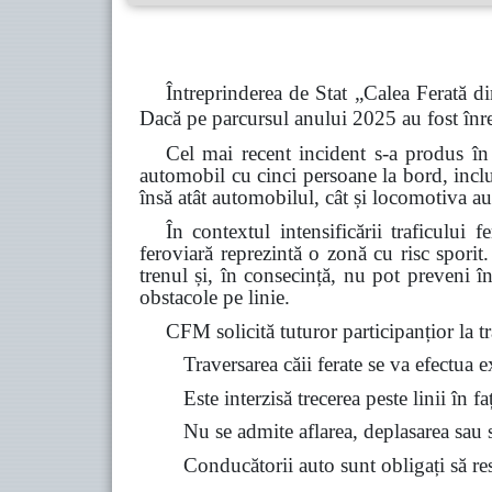
Întreprinderea de Stat „Calea Ferată di
Dacă pe parcursul anului 2025 au fost înre
Cel mai recent incident s-a produs în
automobil cu cinci persoane la bord, inclu
însă atât automobilul, cât și locomotiva au
În contextul intensificării traficului 
feroviară reprezintă o zonă cu risc spori
trenul și, în consecință, nu pot preveni î
obstacole pe linie.
CFM solicită tuturor participanțior la tra
Traversarea căii ferate se va efectua 
Este interzisă trecerea peste linii în f
Nu se admite aflarea, deplasarea sau st
Conducătorii auto sunt obligați să resp