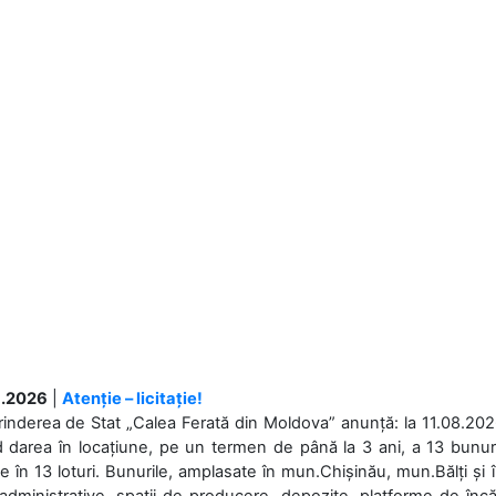
.2026
|
Atenție – licitație!
rinderea de Stat „Calea Ferată din Moldova” anunță: la 11.08.2026,
d darea în locațiune, pe un termen de până la 3 ani, a 13 bunuri
 în 13 loturi. Bunurile, amplasate în mun.Chișinău, mun.Bălți și 
 administrative, spații de producere, depozite, platforme de în