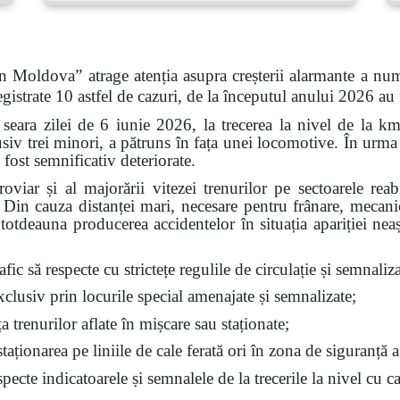
n Moldova” atrage atenția asupra creșterii alarmante a num
gistrate 10 astfel de cazuri, de la începutul anului 2026 au
 seara zilei de 6 iunie 2026, la trecerea la nivel de la k
siv trei minori, a pătruns în fața unei locomotive. În urma 
 fost semnificativ deteriorate.
feroviar și al majorării vitezei trenurilor pe sectoarele re
t. Din cauza distanței mari, necesare pentru frânare, mecan
ntotdeauna producerea accidentelor în situația apariției nea
fic să respecte cu strictețe regulile de circulație și semnalizar
exclusiv prin locurile special amenajate și semnalizate;
ața trenurilor aflate în mișcare sau staționate;
aționarea pe liniile de cale ferată ori în zona de siguranță a
ecte indicatoarele și semnalele de la trecerile la nivel cu ca