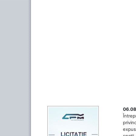
06.08
Întrep
privin
expuse
spații