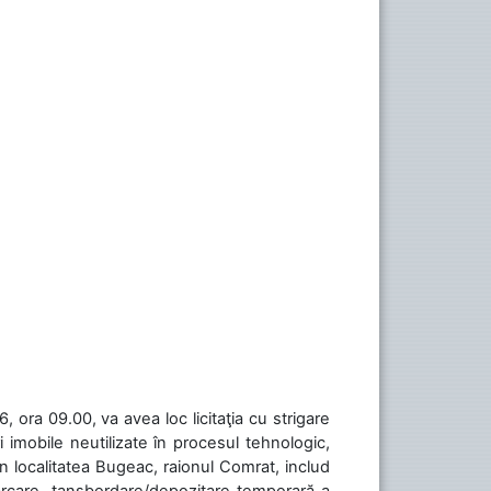
 ora 09.00, va avea loc licitaţia cu strigare
 imobile neutilizate în procesul tehnologic,
în localitatea Bugeac, raionul Comrat, includ
cărcare, tansbordare/depozitare temporară a