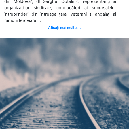
din Moldova”, dl Serghei Cotelinic, reprezentanți ai
organizațiilor sindicale, conducători ai sucursalelor
întreprinderii din întreaga țară, veterani și angajați ai
ramurii feroviare....
Afișați mai multe ...