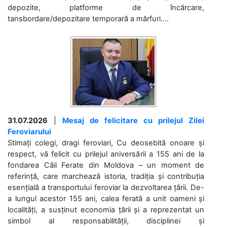
depozite, platforme de încărcare,
tansbordare/depozitare temporară a mărfuri....
31.07.2026
|
Mesaj de felicitare cu prilejul Zilei
Feroviarului
Stimați colegi, dragi feroviari, Cu deosebită onoare și
respect, vă felicit cu prilejul aniversării a 155 ani de la
fondarea Căii Ferate din Moldova – un moment de
referință, care marchează istoria, tradiția și contribuția
esențială a transportului feroviar la dezvoltarea țării. De-
a lungul acestor 155 ani, calea ferată a unit oameni și
localități, a susținut economia țării și a reprezentat un
simbol al responsabilității, disciplinei și