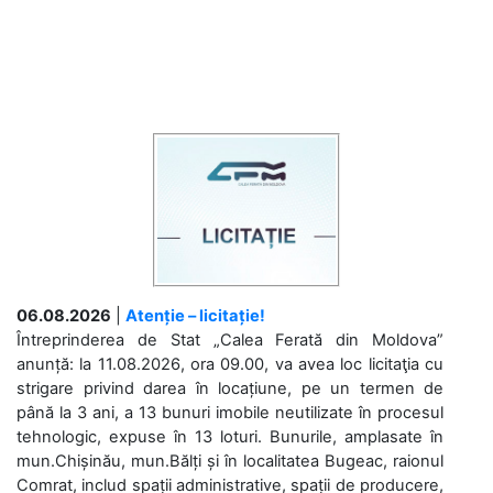
06.08.2026
|
Atenție – licitație!
Întreprinderea de Stat „Calea Ferată din Moldova”
anunță: la 11.08.2026, ora 09.00, va avea loc licitaţia cu
strigare privind darea în locațiune, pe un termen de
până la 3 ani, a 13 bunuri imobile neutilizate în procesul
tehnologic, expuse în 13 loturi. Bunurile, amplasate în
mun.Chișinău, mun.Bălți și în localitatea Bugeac, raionul
Comrat, includ spații administrative, spații de producere,