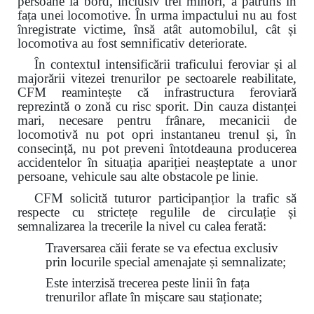
persoane la bord, inclusiv trei minori, a pătruns în
fața unei locomotive. În urma impactului nu au fost
înregistrate victime, însă atât automobilul, cât și
locomotiva au fost semnificativ deteriorate.
În contextul intensificării traficului feroviar și al
majorării vitezei trenurilor pe sectoarele reabilitate,
CFM reamintește că infrastructura feroviară
reprezintă o zonă cu risc sporit. Din cauza distanței
mari, necesare pentru frânare, mecanicii de
locomotivă nu pot opri instantaneu trenul și, în
consecință, nu pot preveni întotdeauna producerea
accidentelor în situația apariției neașteptate a unor
persoane, vehicule sau alte obstacole pe linie.
CFM solicită tuturor participanțior la trafic să
respecte cu strictețe regulile de circulație și
semnalizarea la trecerile la nivel cu calea ferată:
Traversarea căii ferate se va efectua exclusiv
prin locurile special amenajate și semnalizate;
Este interzisă trecerea peste linii în fața
trenurilor aflate în mișcare sau staționate;