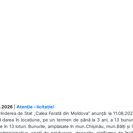
.2026
|
Atenție – licitație!
rinderea de Stat „Calea Ferată din Moldova” anunță: la 11.08.2026,
d darea în locațiune, pe un termen de până la 3 ani, a 13 bunuri
 în 13 loturi. Bunurile, amplasate în mun.Chișinău, mun.Bălți și 
 administrative, spații de producere, depozite, platforme de în