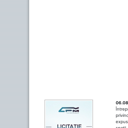
06.08
Întrep
privin
expuse
spații