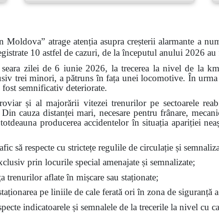
n Moldova” atrage atenția asupra creșterii alarmante a num
gistrate 10 astfel de cazuri, de la începutul anului 2026 au
 seara zilei de 6 iunie 2026, la trecerea la nivel de la k
siv trei minori, a pătruns în fața unei locomotive. În urma 
 fost semnificativ deteriorate.
feroviar și al majorării vitezei trenurilor pe sectoarele re
t. Din cauza distanței mari, necesare pentru frânare, mecan
ntotdeauna producerea accidentelor în situația apariției nea
fic să respecte cu strictețe regulile de circulație și semnalizar
exclusiv prin locurile special amenajate și semnalizate;
ața trenurilor aflate în mișcare sau staționate;
aționarea pe liniile de cale ferată ori în zona de siguranță a
ecte indicatoarele și semnalele de la trecerile la nivel cu ca