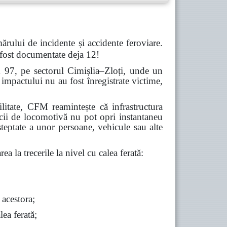
ărului de incidente și accidente feroviare.
 fost documentate deja 12!
m 97, pe sectorul Cimișlia–Zloți, unde un
impactului nu au fost înregistrate victime,
abilitate, CFM reamintește că infrastructura
icii de locomotivă nu pot opri instantaneu
șteptate a unor persoane, vehicule sau alte
ea la trecerile la nivel cu calea ferată:
 acestora;
lea ferată;