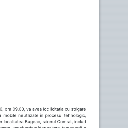
 ora 09.00, va avea loc licitaţia cu strigare
 imobile neutilizate în procesul tehnologic,
în localitatea Bugeac, raionul Comrat, includ
cărcare, tansbordare/depozitare temporară a