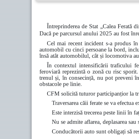
Întreprinderea de Stat „Calea Ferată di
Dacă pe parcursul anului 2025 au fost înre
Cel mai recent incident s-a produs în
automobil cu cinci persoane la bord, inclu
însă atât automobilul, cât și locomotiva au
În contextul intensificării traficului 
feroviară reprezintă o zonă cu risc spori
trenul și, în consecință, nu pot preveni î
obstacole pe linie.
CFM solicită tuturor participanțior la tra
Traversarea căii ferate se va efectua 
Este interzisă trecerea peste linii în f
Nu se admite aflarea, deplasarea sau st
Conducătorii auto sunt obligați să resp