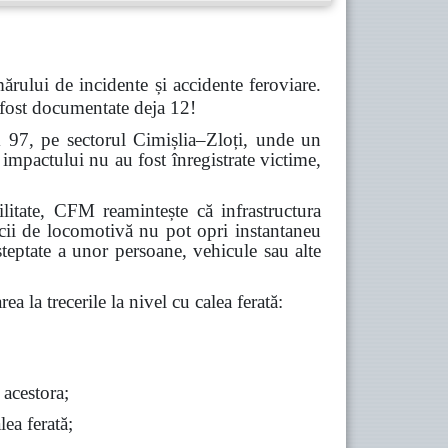
ărului de incidente și accidente feroviare.
 fost documentate deja 12!
m 97, pe sectorul Cimișlia–Zloți, unde un
impactului nu au fost înregistrate victime,
abilitate, CFM reamintește că infrastructura
icii de locomotivă nu pot opri instantaneu
șteptate a unor persoane, vehicule sau alte
ea la trecerile la nivel cu calea ferată:
 acestora;
lea ferată;