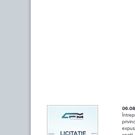
06.08
Întrep
privin
expuse
spații