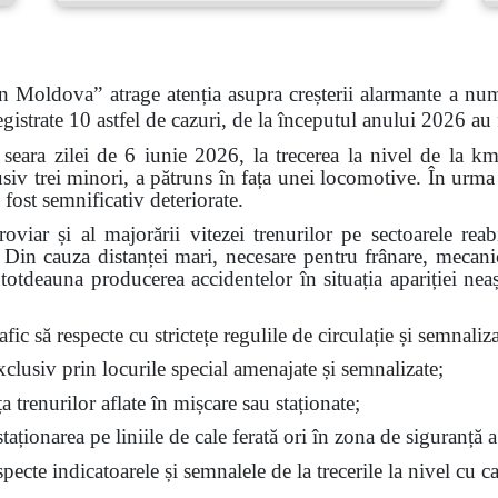
n Moldova” atrage atenția asupra creșterii alarmante a num
gistrate 10 astfel de cazuri, de la începutul anului 2026 au
 seara zilei de 6 iunie 2026, la trecerea la nivel de la k
siv trei minori, a pătruns în fața unei locomotive. În urma 
 fost semnificativ deteriorate.
feroviar și al majorării vitezei trenurilor pe sectoarele re
t. Din cauza distanței mari, necesare pentru frânare, mecan
ntotdeauna producerea accidentelor în situația apariției nea
fic să respecte cu strictețe regulile de circulație și semnalizar
exclusiv prin locurile special amenajate și semnalizate;
ața trenurilor aflate în mișcare sau staționate;
aționarea pe liniile de cale ferată ori în zona de siguranță a
ecte indicatoarele și semnalele de la trecerile la nivel cu ca