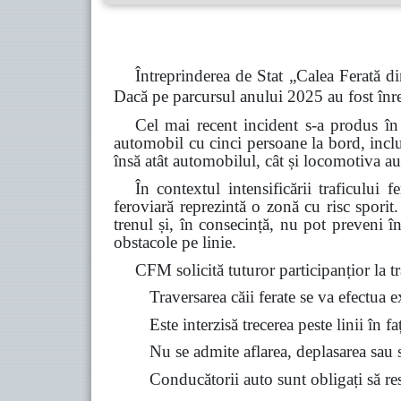
Întreprinderea de Stat „Calea Ferată di
Dacă pe parcursul anului 2025 au fost înre
Cel mai recent incident s-a produs în
automobil cu cinci persoane la bord, inclu
însă atât automobilul, cât și locomotiva au
În contextul intensificării traficului 
feroviară reprezintă o zonă cu risc spori
trenul și, în consecință, nu pot preveni î
obstacole pe linie.
CFM solicită tuturor participanțior la tra
Traversarea căii ferate se va efectua 
Este interzisă trecerea peste linii în f
Nu se admite aflarea, deplasarea sau st
Conducătorii auto sunt obligați să resp