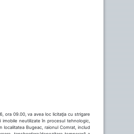
 ora 09.00, va avea loc licitaţia cu strigare
 imobile neutilizate în procesul tehnologic,
în localitatea Bugeac, raionul Comrat, includ
cărcare, tansbordare/depozitare temporară a