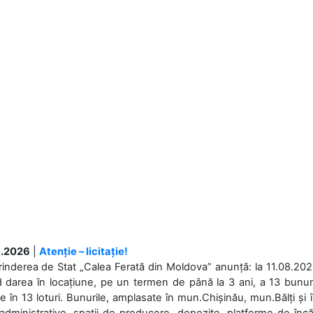
.2026
|
Atenție – licitație!
rinderea de Stat „Calea Ferată din Moldova” anunță: la 11.08.2026,
d darea în locațiune, pe un termen de până la 3 ani, a 13 bunuri
 în 13 loturi. Bunurile, amplasate în mun.Chișinău, mun.Bălți și 
 administrative, spații de producere, depozite, platforme de în