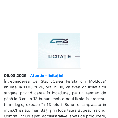
06.08.2026
|
Atenție – licitație!
Întreprinderea de Stat „Calea Ferată din Moldova”
anunță: la 11.08.2026, ora 09.00, va avea loc licitaţia cu
strigare privind darea în locațiune, pe un termen de
până la 3 ani, a 13 bunuri imobile neutilizate în procesul
tehnologic, expuse în 13 loturi. Bunurile, amplasate în
mun.Chișinău, mun.Bălți și în localitatea Bugeac, raionul
Comrat, includ spații administrative, spații de producere,