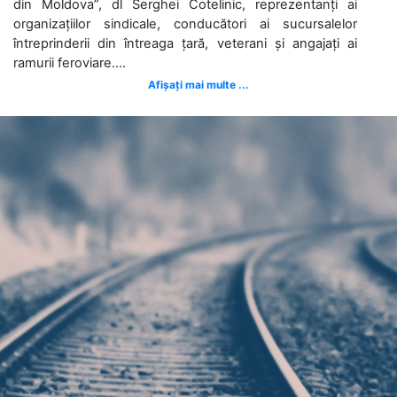
din Moldova”, dl Serghei Cotelinic, reprezentanți ai
organizațiilor sindicale, conducători ai sucursalelor
întreprinderii din întreaga țară, veterani și angajați ai
ramurii feroviare....
Afișați mai multe ...