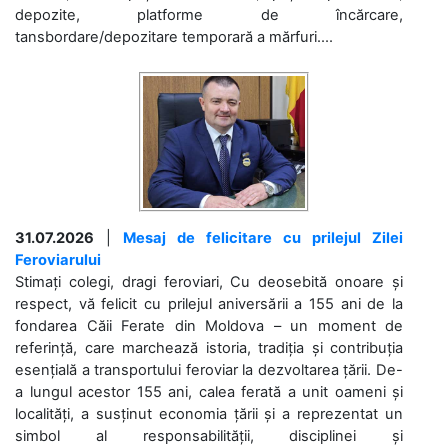
depozite, platforme de încărcare,
tansbordare/depozitare temporară a mărfuri....
31.07.2026
|
Mesaj de felicitare cu prilejul Zilei
Feroviarului
Stimați colegi, dragi feroviari, Cu deosebită onoare și
respect, vă felicit cu prilejul aniversării a 155 ani de la
fondarea Căii Ferate din Moldova – un moment de
referință, care marchează istoria, tradiția și contribuția
esențială a transportului feroviar la dezvoltarea țării. De-
a lungul acestor 155 ani, calea ferată a unit oameni și
localități, a susținut economia țării și a reprezentat un
simbol al responsabilității, disciplinei și