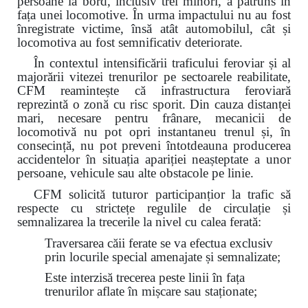
persoane la bord, inclusiv trei minori, a pătruns în
fața unei locomotive. În urma impactului nu au fost
înregistrate victime, însă atât automobilul, cât și
locomotiva au fost semnificativ deteriorate.
În contextul intensificării traficului feroviar și al
majorării vitezei trenurilor pe sectoarele reabilitate,
CFM reamintește că infrastructura feroviară
reprezintă o zonă cu risc sporit. Din cauza distanței
mari, necesare pentru frânare, mecanicii de
locomotivă nu pot opri instantaneu trenul și, în
consecință, nu pot preveni întotdeauna producerea
accidentelor în situația apariției neașteptate a unor
persoane, vehicule sau alte obstacole pe linie.
CFM solicită tuturor participanțior la trafic să
respecte cu strictețe regulile de circulație și
semnalizarea la trecerile la nivel cu calea ferată:
Traversarea căii ferate se va efectua exclusiv
prin locurile special amenajate și semnalizate;
Este interzisă trecerea peste linii în fața
trenurilor aflate în mișcare sau staționate;