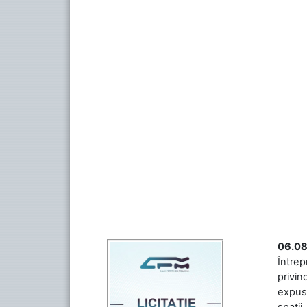
06.08
Întrep
privin
expuse
spații