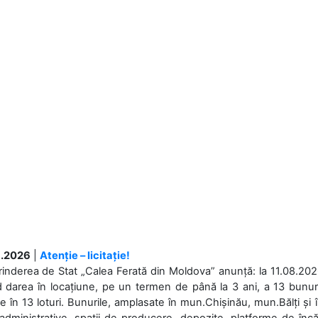
.2026
|
Atenție – licitație!
rinderea de Stat „Calea Ferată din Moldova” anunță: la 11.08.2026,
d darea în locațiune, pe un termen de până la 3 ani, a 13 bunuri
 în 13 loturi. Bunurile, amplasate în mun.Chișinău, mun.Bălți și 
 administrative, spații de producere, depozite, platforme de în