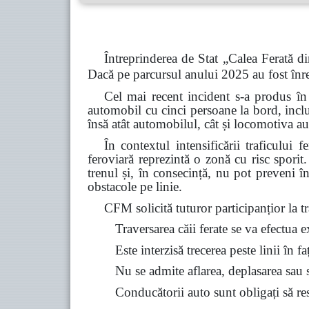
Întreprinderea de Stat „Calea Ferată di
Dacă pe parcursul anului 2025 au fost înre
Cel mai recent incident s-a produs în
automobil cu cinci persoane la bord, inclu
însă atât automobilul, cât și locomotiva au
În contextul intensificării traficului 
feroviară reprezintă o zonă cu risc spori
trenul și, în consecință, nu pot preveni î
obstacole pe linie.
CFM solicită tuturor participanțior la tra
Traversarea căii ferate se va efectua 
Este interzisă trecerea peste linii în f
Nu se admite aflarea, deplasarea sau st
Conducătorii auto sunt obligați să resp