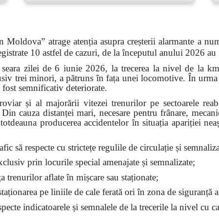
n Moldova” atrage atenția asupra creșterii alarmante a num
gistrate 10 astfel de cazuri, de la începutul anului 2026 au
 seara zilei de 6 iunie 2026, la trecerea la nivel de la k
siv trei minori, a pătruns în fața unei locomotive. În urma 
 fost semnificativ deteriorate.
feroviar și al majorării vitezei trenurilor pe sectoarele re
t. Din cauza distanței mari, necesare pentru frânare, mecan
ntotdeauna producerea accidentelor în situația apariției nea
fic să respecte cu strictețe regulile de circulație și semnalizar
exclusiv prin locurile special amenajate și semnalizate;
ața trenurilor aflate în mișcare sau staționate;
aționarea pe liniile de cale ferată ori în zona de siguranță a
ecte indicatoarele și semnalele de la trecerile la nivel cu ca