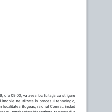
 ora 09.00, va avea loc licitaţia cu strigare
 imobile neutilizate în procesul tehnologic,
în localitatea Bugeac, raionul Comrat, includ
cărcare, tansbordare/depozitare temporară a