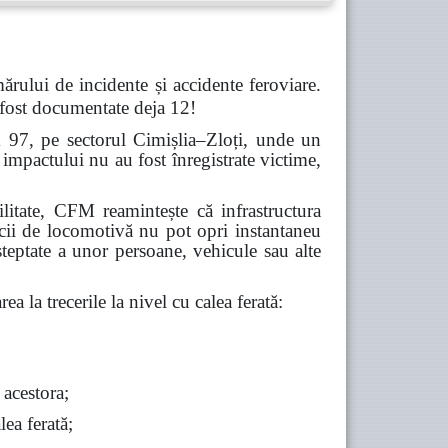
ărului de incidente și accidente feroviare.
 fost documentate deja 12!
m 97, pe sectorul Cimișlia–Zloți, unde un
impactului nu au fost înregistrate victime,
abilitate, CFM reamintește că infrastructura
icii de locomotivă nu pot opri instantaneu
șteptate a unor persoane, vehicule sau alte
ea la trecerile la nivel cu calea ferată:
 acestora;
lea ferată;