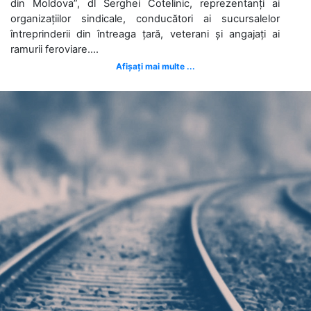
din Moldova”, dl Serghei Cotelinic, reprezentanți ai
organizațiilor sindicale, conducători ai sucursalelor
întreprinderii din întreaga țară, veterani și angajați ai
ramurii feroviare....
Afișați mai multe ...