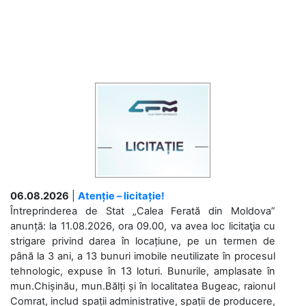
06.08.2026
|
Atenție – licitație!
Întreprinderea de Stat „Calea Ferată din Moldova”
anunță: la 11.08.2026, ora 09.00, va avea loc licitaţia cu
strigare privind darea în locațiune, pe un termen de
până la 3 ani, a 13 bunuri imobile neutilizate în procesul
tehnologic, expuse în 13 loturi. Bunurile, amplasate în
mun.Chișinău, mun.Bălți și în localitatea Bugeac, raionul
Comrat, includ spații administrative, spații de producere,