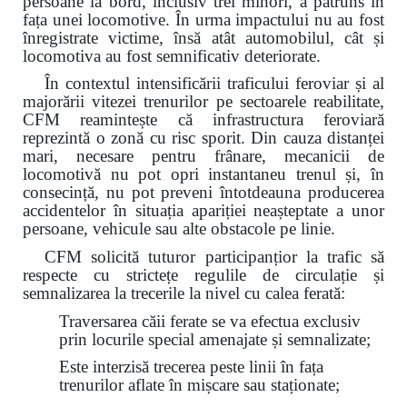
persoane la bord, inclusiv trei minori, a pătruns în
fața unei locomotive. În urma impactului nu au fost
înregistrate victime, însă atât automobilul, cât și
locomotiva au fost semnificativ deteriorate.
În contextul intensificării traficului feroviar și al
majorării vitezei trenurilor pe sectoarele reabilitate,
CFM reamintește că infrastructura feroviară
reprezintă o zonă cu risc sporit. Din cauza distanței
mari, necesare pentru frânare, mecanicii de
locomotivă nu pot opri instantaneu trenul și, în
consecință, nu pot preveni întotdeauna producerea
accidentelor în situația apariției neașteptate a unor
persoane, vehicule sau alte obstacole pe linie.
CFM solicită tuturor participanțior la trafic să
respecte cu strictețe regulile de circulație și
semnalizarea la trecerile la nivel cu calea ferată:
Traversarea căii ferate se va efectua exclusiv
prin locurile special amenajate și semnalizate;
Este interzisă trecerea peste linii în fața
trenurilor aflate în mișcare sau staționate;