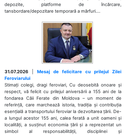
depozite, platforme de încărcare,
tansbordare/depozitare temporară a mărfuri....
31.07.2026
|
Mesaj de felicitare cu prilejul Zilei
Feroviarului
Stimați colegi, dragi feroviari, Cu deosebită onoare și
respect, vă felicit cu prilejul aniversării a 155 ani de la
fondarea Căii Ferate din Moldova – un moment de
referință, care marchează istoria, tradiția și contribuția
esențială a transportului feroviar la dezvoltarea țării. De-
a lungul acestor 155 ani, calea ferată a unit oameni și
localități, a susținut economia țării și a reprezentat un
simbol al responsabilității, disciplinei și