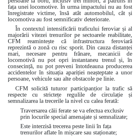
persoane la bord, inclusiv trei minori, a pătruns în
fața unei locomotive. În urma impactului nu au fost
înregistrate victime, însă atât automobilul, cât și
locomotiva au fost semnificativ deteriorate.
În contextul intensificării traficului feroviar și al
majorării vitezei trenurilor pe sectoarele reabilitate,
CFM reamintește că infrastructura feroviară
reprezintă o zonă cu risc sporit. Din cauza distanței
mari, necesare pentru frânare, mecanicii de
locomotivă nu pot opri instantaneu trenul și, în
consecință, nu pot preveni întotdeauna producerea
accidentelor în situația apariției neașteptate a unor
persoane, vehicule sau alte obstacole pe linie.
CFM solicită tuturor participanțior la trafic să
respecte cu strictețe regulile de circulație și
semnalizarea la trecerile la nivel cu calea ferată:
Traversarea căii ferate se va efectua exclusiv
prin locurile special amenajate și semnalizate;
Este interzisă trecerea peste linii în fața
trenurilor aflate în mișcare sau staționate;