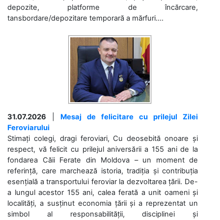
depozite, platforme de încărcare,
tansbordare/depozitare temporară a mărfuri....
31.07.2026
|
Mesaj de felicitare cu prilejul Zilei
Feroviarului
Stimați colegi, dragi feroviari, Cu deosebită onoare și
respect, vă felicit cu prilejul aniversării a 155 ani de la
fondarea Căii Ferate din Moldova – un moment de
referință, care marchează istoria, tradiția și contribuția
esențială a transportului feroviar la dezvoltarea țării. De-
a lungul acestor 155 ani, calea ferată a unit oameni și
localități, a susținut economia țării și a reprezentat un
simbol al responsabilității, disciplinei și