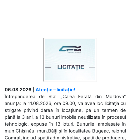
06.08.2026
|
Atenție – licitație!
Întreprinderea de Stat „Calea Ferată din Moldova”
anunță: la 11.08.2026, ora 09.00, va avea loc licitaţia cu
strigare privind darea în locațiune, pe un termen de
până la 3 ani, a 13 bunuri imobile neutilizate în procesul
tehnologic, expuse în 13 loturi. Bunurile, amplasate în
mun.Chișinău, mun.Bălți și în localitatea Bugeac, raionul
Comrat, includ spații administrative, spații de producere,