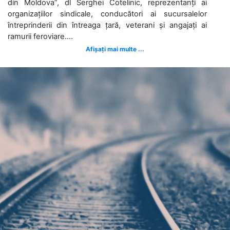
din Moldova”, dl Serghei Cotelinic, reprezentanți ai
organizațiilor sindicale, conducători ai sucursalelor
întreprinderii din întreaga țară, veterani și angajați ai
ramurii feroviare....
Afișați mai multe ...