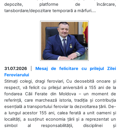
depozite, platforme de încărcare,
tansbordare/depozitare temporară a mărfuri....
31.07.2026
|
Mesaj de felicitare cu prilejul Zilei
Feroviarului
Stimați colegi, dragi feroviari, Cu deosebită onoare și
respect, vă felicit cu prilejul aniversării a 155 ani de la
fondarea Căii Ferate din Moldova – un moment de
referință, care marchează istoria, tradiția și contribuția
esențială a transportului feroviar la dezvoltarea țării. De-
a lungul acestor 155 ani, calea ferată a unit oameni și
localități, a susținut economia țării și a reprezentat un
simbol al responsabilității, disciplinei și