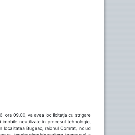
 ora 09.00, va avea loc licitaţia cu strigare
 imobile neutilizate în procesul tehnologic,
în localitatea Bugeac, raionul Comrat, includ
cărcare, tansbordare/depozitare temporară a