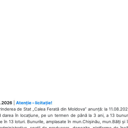
.2026
|
Atenție – licitație!
rinderea de Stat „Calea Ferată din Moldova” anunță: la 11.08.2026,
d darea în locațiune, pe un termen de până la 3 ani, a 13 bunuri
 în 13 loturi. Bunurile, amplasate în mun.Chișinău, mun.Bălți și 
 administrative, spații de producere, depozite, platforme de în