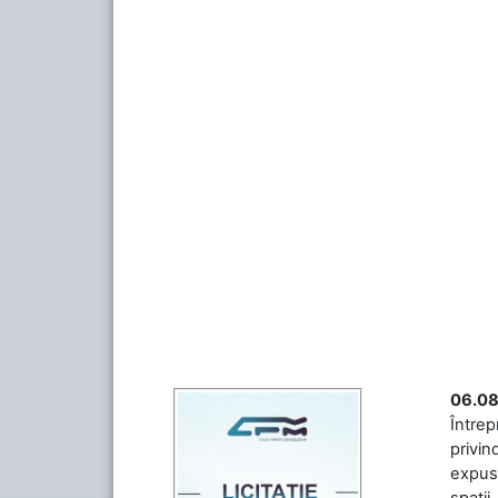
06.08
Întrep
privin
expuse
spații