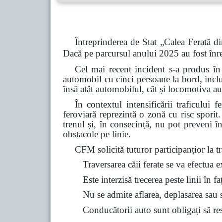
Întreprinderea de Stat „Calea Ferată di
Dacă pe parcursul anului 2025 au fost înre
Cel mai recent incident s-a produs în
automobil cu cinci persoane la bord, inclu
însă atât automobilul, cât și locomotiva au
În contextul intensificării traficului 
feroviară reprezintă o zonă cu risc spori
trenul și, în consecință, nu pot preveni î
obstacole pe linie.
CFM solicită tuturor participanțior la tra
Traversarea căii ferate se va efectua 
Este interzisă trecerea peste linii în f
Nu se admite aflarea, deplasarea sau st
Conducătorii auto sunt obligați să resp