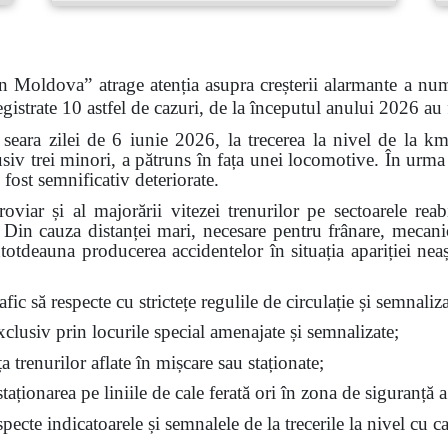
n Moldova” atrage atenția asupra creșterii alarmante a num
gistrate 10 astfel de cazuri, de la începutul anului 2026 au
 seara zilei de 6 iunie 2026, la trecerea la nivel de la k
siv trei minori, a pătruns în fața unei locomotive. În urma 
 fost semnificativ deteriorate.
feroviar și al majorării vitezei trenurilor pe sectoarele re
t. Din cauza distanței mari, necesare pentru frânare, mecan
ntotdeauna producerea accidentelor în situația apariției nea
fic să respecte cu strictețe regulile de circulație și semnalizar
exclusiv prin locurile special amenajate și semnalizate;
ața trenurilor aflate în mișcare sau staționate;
aționarea pe liniile de cale ferată ori în zona de siguranță a
ecte indicatoarele și semnalele de la trecerile la nivel cu ca