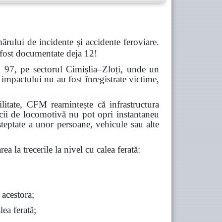
ărului de incidente și accidente feroviare.
 fost documentate deja 12!
m 97, pe sectorul Cimișlia–Zloți, unde un
impactului nu au fost înregistrate victime,
abilitate, CFM reamintește că infrastructura
icii de locomotivă nu pot opri instantaneu
șteptate a unor persoane, vehicule sau alte
ea la trecerile la nivel cu calea ferată:
 acestora;
lea ferată;