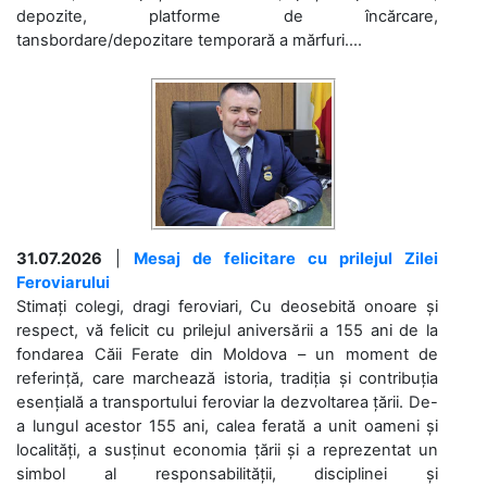
depozite, platforme de încărcare,
tansbordare/depozitare temporară a mărfuri....
31.07.2026
|
Mesaj de felicitare cu prilejul Zilei
Feroviarului
Stimați colegi, dragi feroviari, Cu deosebită onoare și
respect, vă felicit cu prilejul aniversării a 155 ani de la
fondarea Căii Ferate din Moldova – un moment de
referință, care marchează istoria, tradiția și contribuția
esențială a transportului feroviar la dezvoltarea țării. De-
a lungul acestor 155 ani, calea ferată a unit oameni și
localități, a susținut economia țării și a reprezentat un
simbol al responsabilității, disciplinei și