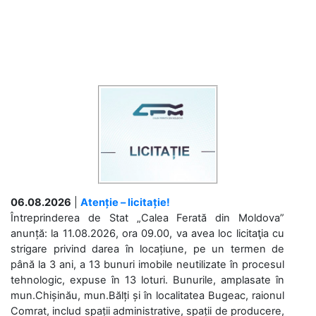
06.08.2026
|
Atenție – licitație!
Întreprinderea de Stat „Calea Ferată din Moldova”
anunță: la 11.08.2026, ora 09.00, va avea loc licitaţia cu
strigare privind darea în locațiune, pe un termen de
până la 3 ani, a 13 bunuri imobile neutilizate în procesul
tehnologic, expuse în 13 loturi. Bunurile, amplasate în
mun.Chișinău, mun.Bălți și în localitatea Bugeac, raionul
Comrat, includ spații administrative, spații de producere,