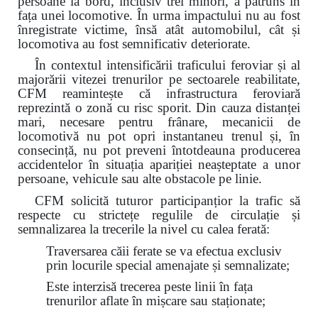
persoane la bord, inclusiv trei minori, a pătruns în
fața unei locomotive. În urma impactului nu au fost
înregistrate victime, însă atât automobilul, cât și
locomotiva au fost semnificativ deteriorate.
În contextul intensificării traficului feroviar și al
majorării vitezei trenurilor pe sectoarele reabilitate,
CFM reamintește că infrastructura feroviară
reprezintă o zonă cu risc sporit. Din cauza distanței
mari, necesare pentru frânare, mecanicii de
locomotivă nu pot opri instantaneu trenul și, în
consecință, nu pot preveni întotdeauna producerea
accidentelor în situația apariției neașteptate a unor
persoane, vehicule sau alte obstacole pe linie.
CFM solicită tuturor participanțior la trafic să
respecte cu strictețe regulile de circulație și
semnalizarea la trecerile la nivel cu calea ferată:
Traversarea căii ferate se va efectua exclusiv
prin locurile special amenajate și semnalizate;
Este interzisă trecerea peste linii în fața
trenurilor aflate în mișcare sau staționate;