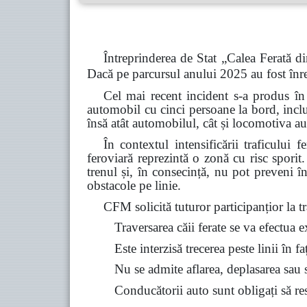
Întreprinderea de Stat „Calea Ferată di
Dacă pe parcursul anului 2025 au fost înre
Cel mai recent incident s-a produs în
automobil cu cinci persoane la bord, inclu
însă atât automobilul, cât și locomotiva au
În contextul intensificării traficului 
feroviară reprezintă o zonă cu risc spori
trenul și, în consecință, nu pot preveni î
obstacole pe linie.
CFM solicită tuturor participanțior la tra
Traversarea căii ferate se va efectua 
Este interzisă trecerea peste linii în f
Nu se admite aflarea, deplasarea sau st
Conducătorii auto sunt obligați să resp