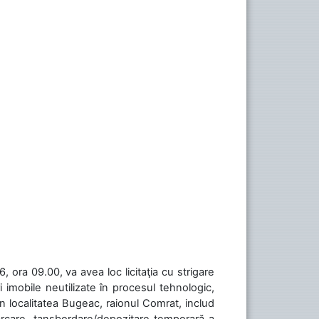
 ora 09.00, va avea loc licitaţia cu strigare
 imobile neutilizate în procesul tehnologic,
în localitatea Bugeac, raionul Comrat, includ
cărcare, tansbordare/depozitare temporară a