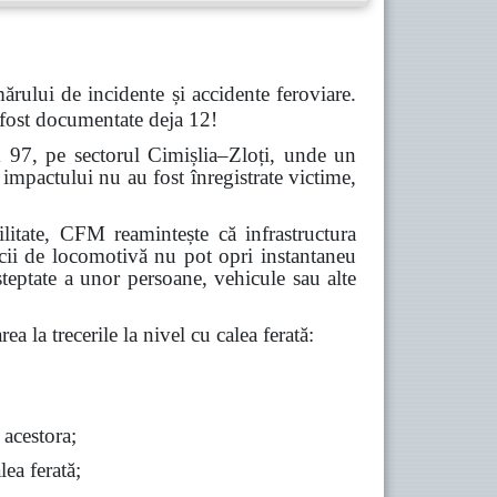
ărului de incidente și accidente feroviare.
 fost documentate deja 12!
m 97, pe sectorul Cimișlia–Zloți, unde un
impactului nu au fost înregistrate victime,
abilitate, CFM reamintește că infrastructura
icii de locomotivă nu pot opri instantaneu
șteptate a unor persoane, vehicule sau alte
ea la trecerile la nivel cu calea ferată:
 acestora;
lea ferată;