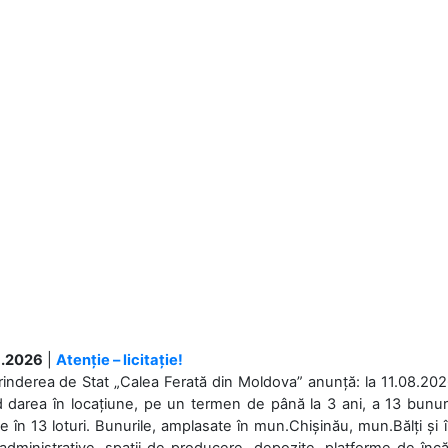
.2026
|
Atenție – licitație!
rinderea de Stat „Calea Ferată din Moldova” anunță: la 11.08.2026,
d darea în locațiune, pe un termen de până la 3 ani, a 13 bunuri
 în 13 loturi. Bunurile, amplasate în mun.Chișinău, mun.Bălți și 
 administrative, spații de producere, depozite, platforme de în