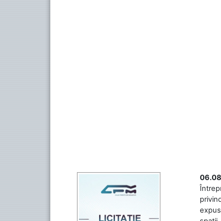
06.08
Întrep
privin
expuse
spații