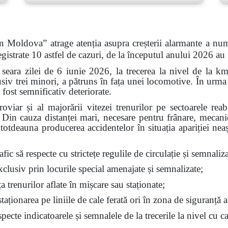
n Moldova” atrage atenția asupra creșterii alarmante a num
gistrate 10 astfel de cazuri, de la începutul anului 2026 au
 seara zilei de 6 iunie 2026, la trecerea la nivel de la k
siv trei minori, a pătruns în fața unei locomotive. În urma 
 fost semnificativ deteriorate.
feroviar și al majorării vitezei trenurilor pe sectoarele re
t. Din cauza distanței mari, necesare pentru frânare, mecan
ntotdeauna producerea accidentelor în situația apariției nea
fic să respecte cu strictețe regulile de circulație și semnalizar
exclusiv prin locurile special amenajate și semnalizate;
ața trenurilor aflate în mișcare sau staționate;
aționarea pe liniile de cale ferată ori în zona de siguranță a
ecte indicatoarele și semnalele de la trecerile la nivel cu ca