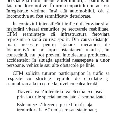
persoane la bord, inclusiv trei minori, a pătruns în
fața unei locomotive. În urma impactului nu au fost
înregistrate victime, însă atât automobilul, cât și
locomotiva au fost semnificativ deteriorate.
În contextul intensificării traficului feroviar și al
majorării vitezei trenurilor pe sectoarele reabilitate,
CFM reamintește că infrastructura feroviară
reprezintă o zonă cu risc sporit. Din cauza distanței
mari, necesare pentru frânare, mecanicii de
locomotivă nu pot opri instantaneu trenul și, în
consecință, nu pot preveni întotdeauna producerea
accidentelor în situația apariției neașteptate a unor
persoane, vehicule sau alte obstacole pe linie.
CFM solicită tuturor participanțior la trafic să
respecte cu strictețe regulile de circulație și
semnalizarea la trecerile la nivel cu calea ferată:
Traversarea căii ferate se va efectua exclusiv
prin locurile special amenajate și semnalizate;
Este interzisă trecerea peste linii în fața
trenurilor aflate în mișcare sau staționate;