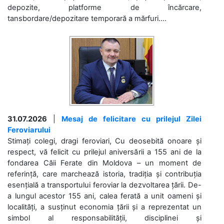
depozite, platforme de încărcare,
tansbordare/depozitare temporară a mărfuri....
31.07.2026
|
Mesaj de felicitare cu prilejul Zilei
Feroviarului
Stimați colegi, dragi feroviari, Cu deosebită onoare și
respect, vă felicit cu prilejul aniversării a 155 ani de la
fondarea Căii Ferate din Moldova – un moment de
referință, care marchează istoria, tradiția și contribuția
esențială a transportului feroviar la dezvoltarea țării. De-
a lungul acestor 155 ani, calea ferată a unit oameni și
localități, a susținut economia țării și a reprezentat un
simbol al responsabilității, disciplinei și