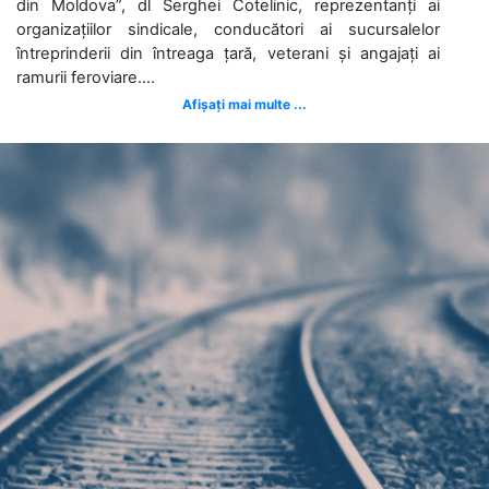
din Moldova”, dl Serghei Cotelinic, reprezentanți ai
organizațiilor sindicale, conducători ai sucursalelor
întreprinderii din întreaga țară, veterani și angajați ai
ramurii feroviare....
Afișați mai multe ...