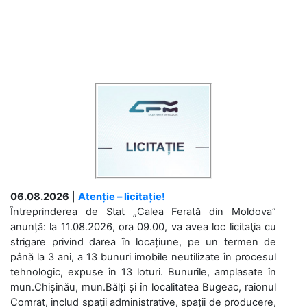
06.08.2026
|
Atenție – licitație!
Întreprinderea de Stat „Calea Ferată din Moldova”
anunță: la 11.08.2026, ora 09.00, va avea loc licitaţia cu
strigare privind darea în locațiune, pe un termen de
până la 3 ani, a 13 bunuri imobile neutilizate în procesul
tehnologic, expuse în 13 loturi. Bunurile, amplasate în
mun.Chișinău, mun.Bălți și în localitatea Bugeac, raionul
Comrat, includ spații administrative, spații de producere,