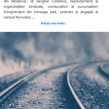
din Moldova”, dl Serghei Cotelinic, reprezentanți ai
organizațiilor sindicale, conducători ai sucursalelor
întreprinderii din întreaga țară, veterani și angajați ai
ramurii feroviare....
Afișați mai multe ...