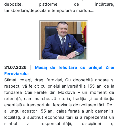
depozite, platforme de încărcare,
tansbordare/depozitare temporară a mărfuri....
31.07.2026
|
Mesaj de felicitare cu prilejul Zilei
Feroviarului
Stimați colegi, dragi feroviari, Cu deosebită onoare și
respect, vă felicit cu prilejul aniversării a 155 ani de la
fondarea Căii Ferate din Moldova – un moment de
referință, care marchează istoria, tradiția și contribuția
esențială a transportului feroviar la dezvoltarea țării. De-
a lungul acestor 155 ani, calea ferată a unit oameni și
localități, a susținut economia țării și a reprezentat un
simbol al responsabilității, disciplinei și