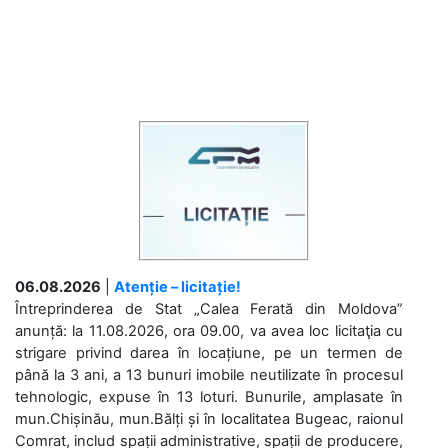
06.08.2026
|
Atenție – licitație!
Întreprinderea de Stat „Calea Ferată din Moldova”
anunță: la 11.08.2026, ora 09.00, va avea loc licitaţia cu
strigare privind darea în locațiune, pe un termen de
până la 3 ani, a 13 bunuri imobile neutilizate în procesul
tehnologic, expuse în 13 loturi. Bunurile, amplasate în
mun.Chișinău, mun.Bălți și în localitatea Bugeac, raionul
Comrat, includ spații administrative, spații de producere,