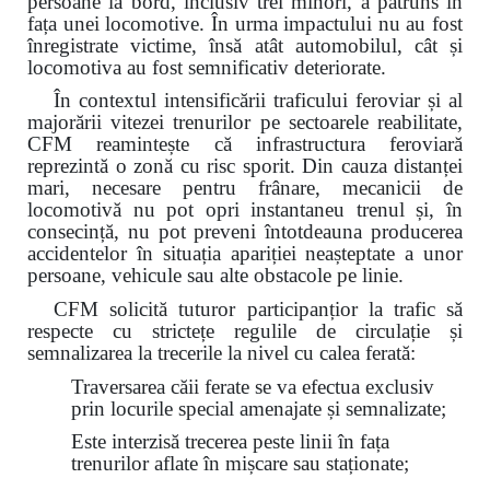
persoane la bord, inclusiv trei minori, a pătruns în
fața unei locomotive. În urma impactului nu au fost
înregistrate victime, însă atât automobilul, cât și
locomotiva au fost semnificativ deteriorate.
În contextul intensificării traficului feroviar și al
majorării vitezei trenurilor pe sectoarele reabilitate,
CFM reamintește că infrastructura feroviară
reprezintă o zonă cu risc sporit. Din cauza distanței
mari, necesare pentru frânare, mecanicii de
locomotivă nu pot opri instantaneu trenul și, în
consecință, nu pot preveni întotdeauna producerea
accidentelor în situația apariției neașteptate a unor
persoane, vehicule sau alte obstacole pe linie.
CFM solicită tuturor participanțior la trafic să
respecte cu strictețe regulile de circulație și
semnalizarea la trecerile la nivel cu calea ferată:
Traversarea căii ferate se va efectua exclusiv
prin locurile special amenajate și semnalizate;
Este interzisă trecerea peste linii în fața
trenurilor aflate în mișcare sau staționate;