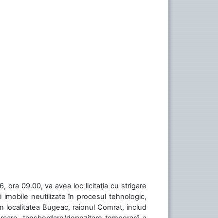
 ora 09.00, va avea loc licitaţia cu strigare
 imobile neutilizate în procesul tehnologic,
în localitatea Bugeac, raionul Comrat, includ
cărcare, tansbordare/depozitare temporară a