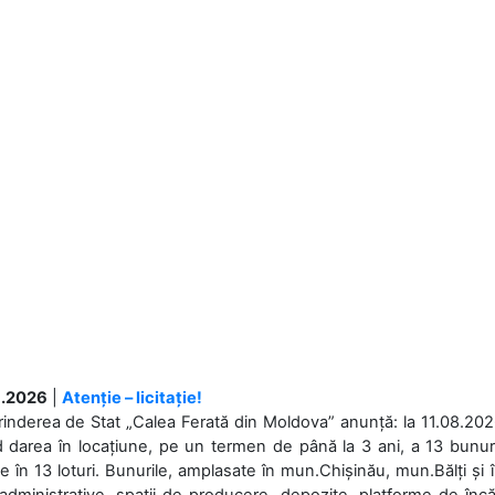
.2026
|
Atenție – licitație!
rinderea de Stat „Calea Ferată din Moldova” anunță: la 11.08.2026,
d darea în locațiune, pe un termen de până la 3 ani, a 13 bunuri
 în 13 loturi. Bunurile, amplasate în mun.Chișinău, mun.Bălți și 
 administrative, spații de producere, depozite, platforme de în