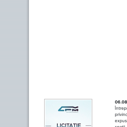
06.08
Întrep
privin
expuse
spații