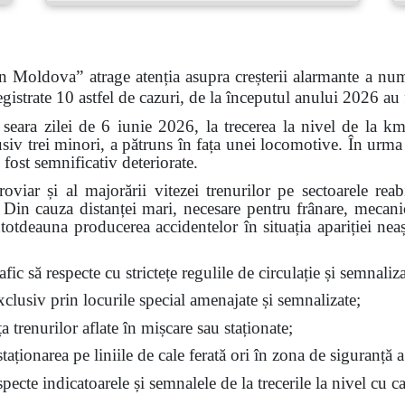
n Moldova” atrage atenția asupra creșterii alarmante a num
gistrate 10 astfel de cazuri, de la începutul anului 2026 au
 seara zilei de 6 iunie 2026, la trecerea la nivel de la k
siv trei minori, a pătruns în fața unei locomotive. În urma 
 fost semnificativ deteriorate.
feroviar și al majorării vitezei trenurilor pe sectoarele re
t. Din cauza distanței mari, necesare pentru frânare, mecan
ntotdeauna producerea accidentelor în situația apariției nea
fic să respecte cu strictețe regulile de circulație și semnalizar
exclusiv prin locurile special amenajate și semnalizate;
ața trenurilor aflate în mișcare sau staționate;
aționarea pe liniile de cale ferată ori în zona de siguranță a
ecte indicatoarele și semnalele de la trecerile la nivel cu ca