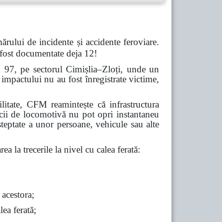
ărului de incidente și accidente feroviare.
 fost documentate deja 12!
m 97, pe sectorul Cimișlia–Zloți, unde un
impactului nu au fost înregistrate victime,
abilitate, CFM reamintește că infrastructura
icii de locomotivă nu pot opri instantaneu
șteptate a unor persoane, vehicule sau alte
ea la trecerile la nivel cu calea ferată:
 acestora;
lea ferată;