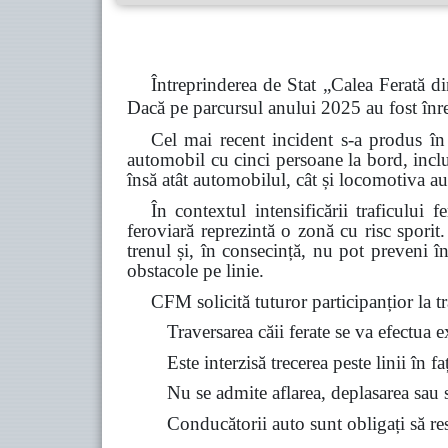
Întreprinderea de Stat „Calea Ferată di
Dacă pe parcursul anului 2025 au fost înre
Cel mai recent incident s-a produs în
automobil cu cinci persoane la bord, inclu
însă atât automobilul, cât și locomotiva au
În contextul intensificării traficului 
feroviară reprezintă o zonă cu risc spori
trenul și, în consecință, nu pot preveni î
obstacole pe linie.
CFM solicită tuturor participanțior la tra
Traversarea căii ferate se va efectua 
Este interzisă trecerea peste linii în f
Nu se admite aflarea, deplasarea sau st
Conducătorii auto sunt obligați să resp