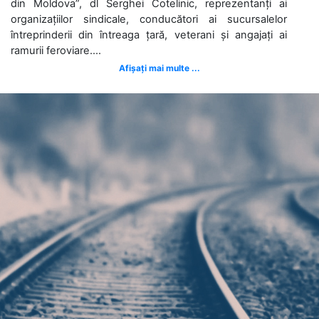
din Moldova”, dl Serghei Cotelinic, reprezentanți ai
organizațiilor sindicale, conducători ai sucursalelor
întreprinderii din întreaga țară, veterani și angajați ai
ramurii feroviare....
Afișați mai multe ...