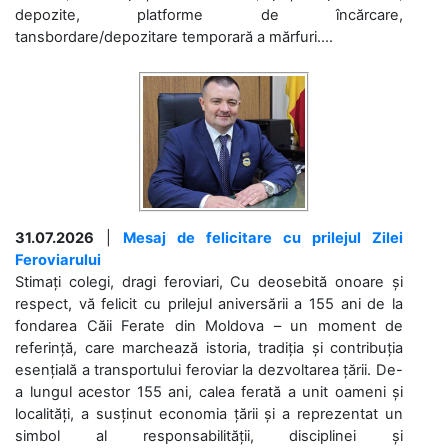
depozite, platforme de încărcare,
tansbordare/depozitare temporară a mărfuri....
31.07.2026
|
Mesaj de felicitare cu prilejul Zilei
Feroviarului
Stimați colegi, dragi feroviari, Cu deosebită onoare și
respect, vă felicit cu prilejul aniversării a 155 ani de la
fondarea Căii Ferate din Moldova – un moment de
referință, care marchează istoria, tradiția și contribuția
esențială a transportului feroviar la dezvoltarea țării. De-
a lungul acestor 155 ani, calea ferată a unit oameni și
localități, a susținut economia țării și a reprezentat un
simbol al responsabilității, disciplinei și