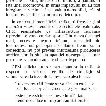
persoane la bord, inclusiv trei minori, a pătruns în
fața unei locomotive. În urma impactului nu au fost
înregistrate victime, însă atât automobilul, cât și
locomotiva au fost semnificativ deteriorate.
În contextul intensificării traficului feroviar și al
majorării vitezei trenurilor pe sectoarele reabilitate,
CFM reamintește că infrastructura feroviară
reprezintă o zonă cu risc sporit. Din cauza distanței
mari, necesare pentru frânare, mecanicii de
locomotivă nu pot opri instantaneu trenul și, în
consecință, nu pot preveni întotdeauna producerea
accidentelor în situația apariției neașteptate a unor
persoane, vehicule sau alte obstacole pe linie.
CFM solicită tuturor participanțior la trafic să
respecte cu strictețe regulile de circulație și
semnalizarea la trecerile la nivel cu calea ferată:
Traversarea căii ferate se va efectua exclusiv
prin locurile special amenajate și semnalizate;
Este interzisă trecerea peste linii în fața
trenurilor aflate în mișcare sau staționate;