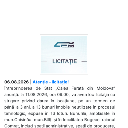
06.08.2026
|
Atenție – licitație!
Întreprinderea de Stat „Calea Ferată din Moldova”
anunță: la 11.08.2026, ora 09.00, va avea loc licitaţia cu
strigare privind darea în locațiune, pe un termen de
până la 3 ani, a 13 bunuri imobile neutilizate în procesul
tehnologic, expuse în 13 loturi. Bunurile, amplasate în
mun.Chișinău, mun.Bălți și în localitatea Bugeac, raionul
Comrat, includ spații administrative, spații de producere,