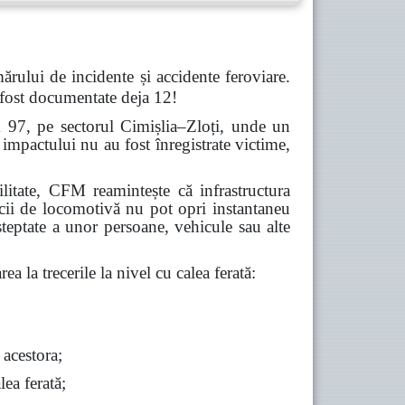
ărului de incidente și accidente feroviare.
 fost documentate deja 12!
m 97, pe sectorul Cimișlia–Zloți, unde un
impactului nu au fost înregistrate victime,
abilitate, CFM reamintește că infrastructura
icii de locomotivă nu pot opri instantaneu
șteptate a unor persoane, vehicule sau alte
ea la trecerile la nivel cu calea ferată:
 acestora;
lea ferată;