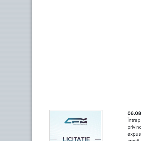
06.08
Întrep
privin
expuse
spații