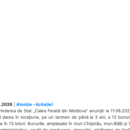
.2026
|
Atenție – licitație!
rinderea de Stat „Calea Ferată din Moldova” anunță: la 11.08.2026,
d darea în locațiune, pe un termen de până la 3 ani, a 13 bunuri
 în 13 loturi. Bunurile, amplasate în mun.Chișinău, mun.Bălți și 
 administrative, spații de producere, depozite, platforme de în