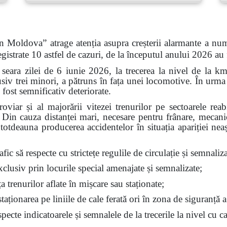
n Moldova” atrage atenția asupra creșterii alarmante a num
gistrate 10 astfel de cazuri, de la începutul anului 2026 au
 seara zilei de 6 iunie 2026, la trecerea la nivel de la k
siv trei minori, a pătruns în fața unei locomotive. În urma 
 fost semnificativ deteriorate.
feroviar și al majorării vitezei trenurilor pe sectoarele re
t. Din cauza distanței mari, necesare pentru frânare, mecan
ntotdeauna producerea accidentelor în situația apariției nea
fic să respecte cu strictețe regulile de circulație și semnalizar
exclusiv prin locurile special amenajate și semnalizate;
ața trenurilor aflate în mișcare sau staționate;
aționarea pe liniile de cale ferată ori în zona de siguranță a
ecte indicatoarele și semnalele de la trecerile la nivel cu ca