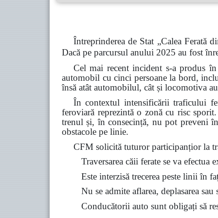
Întreprinderea de Stat „Calea Ferată di
Dacă pe parcursul anului 2025 au fost înre
Cel mai recent incident s-a produs în
automobil cu cinci persoane la bord, inclu
însă atât automobilul, cât și locomotiva au
În contextul intensificării traficului 
feroviară reprezintă o zonă cu risc spori
trenul și, în consecință, nu pot preveni î
obstacole pe linie.
CFM solicită tuturor participanțior la tra
Traversarea căii ferate se va efectua 
Este interzisă trecerea peste linii în f
Nu se admite aflarea, deplasarea sau st
Conducătorii auto sunt obligați să resp