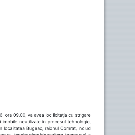
 ora 09.00, va avea loc licitaţia cu strigare
 imobile neutilizate în procesul tehnologic,
în localitatea Bugeac, raionul Comrat, includ
cărcare, tansbordare/depozitare temporară a