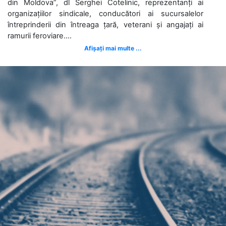
din Moldova”, dl Serghei Cotelinic, reprezentanți ai
organizațiilor sindicale, conducători ai sucursalelor
întreprinderii din întreaga țară, veterani și angajați ai
ramurii feroviare....
Afișați mai multe ...