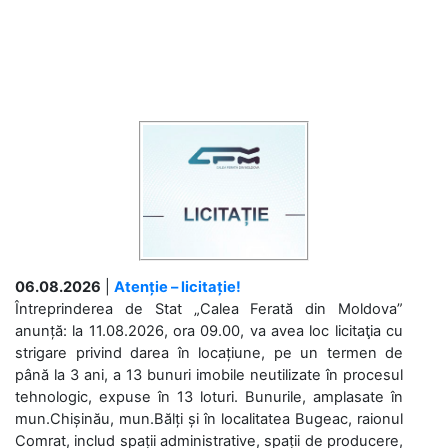
06.08.2026
|
Atenție – licitație!
Întreprinderea de Stat „Calea Ferată din Moldova”
anunță: la 11.08.2026, ora 09.00, va avea loc licitaţia cu
strigare privind darea în locațiune, pe un termen de
până la 3 ani, a 13 bunuri imobile neutilizate în procesul
tehnologic, expuse în 13 loturi. Bunurile, amplasate în
mun.Chișinău, mun.Bălți și în localitatea Bugeac, raionul
Comrat, includ spații administrative, spații de producere,