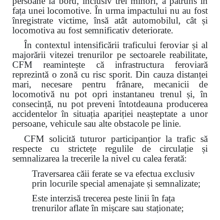
persoane la bord, inclusiv trei minori, a pătruns în
fața unei locomotive. În urma impactului nu au fost
înregistrate victime, însă atât automobilul, cât și
locomotiva au fost semnificativ deteriorate.
În contextul intensificării traficului feroviar și al
majorării vitezei trenurilor pe sectoarele reabilitate,
CFM reamintește că infrastructura feroviară
reprezintă o zonă cu risc sporit. Din cauza distanței
mari, necesare pentru frânare, mecanicii de
locomotivă nu pot opri instantaneu trenul și, în
consecință, nu pot preveni întotdeauna producerea
accidentelor în situația apariției neașteptate a unor
persoane, vehicule sau alte obstacole pe linie.
CFM solicită tuturor participanțior la trafic să
respecte cu strictețe regulile de circulație și
semnalizarea la trecerile la nivel cu calea ferată:
Traversarea căii ferate se va efectua exclusiv
prin locurile special amenajate și semnalizate;
Este interzisă trecerea peste linii în fața
trenurilor aflate în mișcare sau staționate;