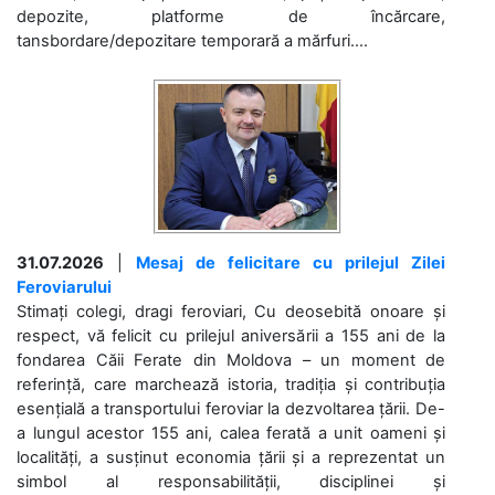
depozite, platforme de încărcare,
tansbordare/depozitare temporară a mărfuri....
31.07.2026
|
Mesaj de felicitare cu prilejul Zilei
Feroviarului
Stimați colegi, dragi feroviari, Cu deosebită onoare și
respect, vă felicit cu prilejul aniversării a 155 ani de la
fondarea Căii Ferate din Moldova – un moment de
referință, care marchează istoria, tradiția și contribuția
esențială a transportului feroviar la dezvoltarea țării. De-
a lungul acestor 155 ani, calea ferată a unit oameni și
localități, a susținut economia țării și a reprezentat un
simbol al responsabilității, disciplinei și